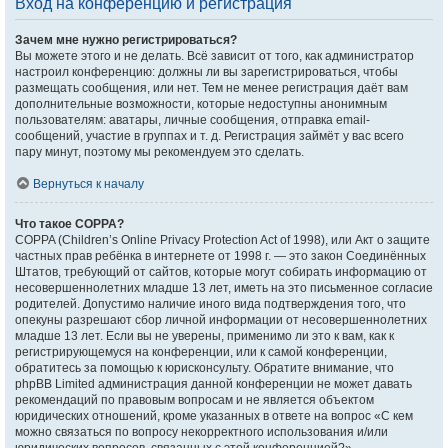
Вход на конференцию и регистрация
Зачем мне нужно регистрироваться?
Вы можете этого и не делать. Всё зависит от того, как администратор
настроил конференцию: должны ли вы зарегистрироваться, чтобы
размещать сообщения, или нет. Тем не менее регистрация даёт вам
дополнительные возможности, которые недоступны анонимным
пользователям: аватары, личные сообщения, отправка email-
сообщений, участие в группах и т. д. Регистрация займёт у вас всего
пару минут, поэтому мы рекомендуем это сделать.
Вернуться к началу
Что такое COPPA?
COPPA (Children’s Online Privacy Protection Act of 1998), или Акт о защите
частных прав ребёнка в интернете от 1998 г. — это закон Соединённых
Штатов, требующий от сайтов, которые могут собирать информацию от
несовершеннолетних младше 13 лет, иметь на это письменное согласие
родителей. Допустимо наличие иного вида подтверждения того, что
опекуны разрешают сбор личной информации от несовершеннолетних
младше 13 лет. Если вы не уверены, применимо ли это к вам, как к
регистрирующемуся на конференции, или к самой конференции,
обратитесь за помощью к юрисконсульту. Обратите внимание, что
phpBB Limited администрация данной конференции не может давать
рекомендаций по правовым вопросам и не является объектом
юридических отношений, кроме указанных в ответе на вопрос «С кем
можно связаться по вопросу некорректного использования и/или