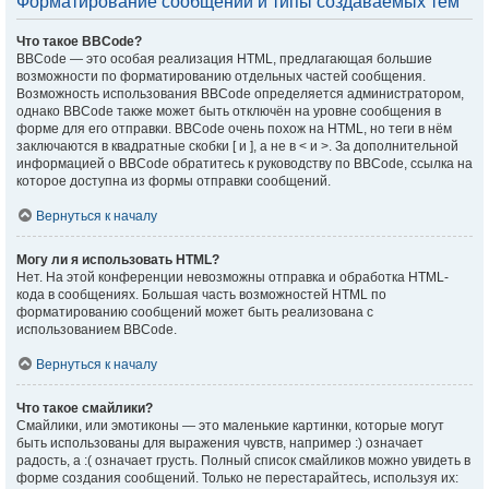
Форматирование сообщений и типы создаваемых тем
Что такое BBCode?
BBCode — это особая реализация HTML, предлагающая большие
возможности по форматированию отдельных частей сообщения.
Возможность использования BBCode определяется администратором,
однако BBCode также может быть отключён на уровне сообщения в
форме для его отправки. BBCode очень похож на HTML, но теги в нём
заключаются в квадратные скобки [ и ], а не в < и >. За дополнительной
информацией о BBCode обратитесь к руководству по BBCode, ссылка на
которое доступна из формы отправки сообщений.
Вернуться к началу
Могу ли я использовать HTML?
Нет. На этой конференции невозможны отправка и обработка HTML-
кода в сообщениях. Большая часть возможностей HTML по
форматированию сообщений может быть реализована с
использованием BBCode.
Вернуться к началу
Что такое смайлики?
Смайлики, или эмотиконы — это маленькие картинки, которые могут
быть использованы для выражения чувств, например :) означает
радость, а :( означает грусть. Полный список смайликов можно увидеть в
форме создания сообщений. Только не перестарайтесь, используя их: