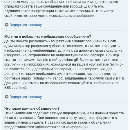
они легко могут сделать сообщение нечитаемым, и модератор может
отредактировать ваше сообщение или вообще удалить его.
Администратор конференции также может ограничить количество
смайликов, которое можно использовать в сообщении.
Вернуться к началу
Могу ли я добавлять изображения к сообщениям?
Да, вы можете размещать изображения в ваших сообщениях. Если
администратор разрешил добавлять вложения, вы можете загрузить
изображение на конференцию. Если нет, вы должны указать ссылку на
изображение, сохранённое на общедоступном веб-сервере. Пример
ссылки: http://www.example.com/my-picture.gif. Вы не можете указывать
ссылку ни на изображения, хранящиеся на вашем компьютере (если он
не является общедоступным сервером), ни на изображения, для
доступа к которым необходима аутентификация, как, например, на
почтовые ящики Hotmail или Yahoo, защищённые паролями сайты и т. п.
Для указания ссылок на изображения используйте в сообщениях тег
BBCode [img].
Вернуться к началу
Что такое важные объявления?
Эти объявления содержат важную информацию, и вы должны прочесть
их по возможности. Они появляются вверху каждого из форумов и в
вашем личном разделе. Права на создание важных объявлений
предоставляются администратором конференции.