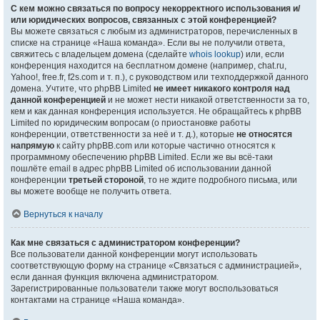
С кем можно связаться по вопросу некорректного использования и/
или юридических вопросов, связанных с этой конференцией?
Вы можете связаться с любым из администраторов, перечисленных в
списке на странице «Наша команда». Если вы не получили ответа,
свяжитесь с владельцем домена (сделайте
whois lookup
) или, если
конференция находится на бесплатном домене (например, chat.ru,
Yahoo!, free.fr, f2s.com и т. п.), с руководством или техподдержкой данного
домена. Учтите, что phpBB Limited
не имеет никакого контроля над
данной конференцией
и не может нести никакой ответственности за то,
кем и как данная конференция используется. Не обращайтесь к phpBB
Limited по юридическим вопросам (о приостановке работы
конференции, ответственности за неё и т. д.), которые
не относятся
напрямую
к сайту phpBB.com или которые частично относятся к
программному обеспечению phpBB Limited. Если же вы всё-таки
пошлёте email в адрес phpBB Limited об использовании данной
конференции
третьей стороной
, то не ждите подробного письма, или
вы можете вообще не получить ответа.
Вернуться к началу
Как мне связаться с администратором конференции?
Все пользователи данной конференции могут использовать
соответствующую форму на странице «Связаться с администрацией»,
если данная функция включена администратором.
Зарегистрированные пользователи также могут воспользоваться
контактами на странице «Наша команда».