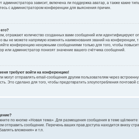
 администратора зависит, включена ли поддержка аватар, а также какие тип
итесь с администратором конференции для выяснения причин.
 его?
ем, отражают количество созданных вами сообщений или идентифицируют о
о вы не можете напрямую изменять наименования званий на конференции, та
ряйте конференцию ненужными сообщениями только для того, чтобы повысит
ор или администратор понизят значение вашего счётчика сообщений.
 меня требуют войти на конференцию!
и могут отправлять email-сообщения другим пользователям через встроенну
сть. Это сделано для того, чтобы предотвратить злоупотребления почтовой
щение?
кните по кнопке «Новая тема». Для размещения сообщения в теме щёлкните 
ем отправить сообщение. Перечень ваших прав доступа находится внизу ст
авлять вложения» и т.п.