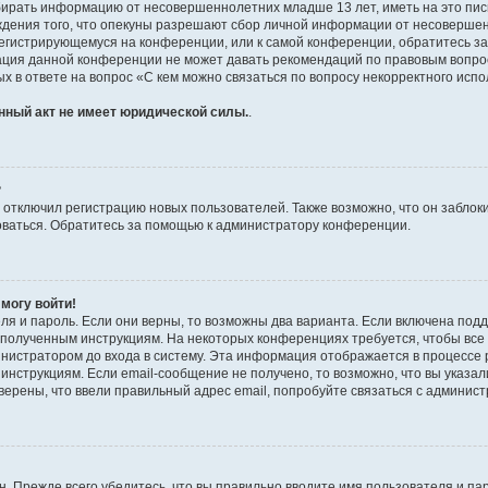
бирать информацию от несовершеннолетних младше 13 лет, иметь на это пис
ждения того, что опекуны разрешают сбор личной информации от несовершен
к регистрирующемуся на конференции, или к самой конференции, обратитесь з
рация данной конференции не может давать рекомендаций по правовым вопро
х в ответе на вопрос «С кем можно связаться по вопросу некорректного испо
нный акт не имеет юридической силы.
.
?
тключил регистрацию новых пользователей. Также возможно, что он заблоки
оваться. Обратитесь за помощью к администратору конференции.
 могу войти!
ля и пароль. Если они верны, то возможны два варианта. Если включена под
те полученным инструкциям. На некоторых конференциях требуется, чтобы вс
нистратором до входа в систему. Эта информация отображается в процессе 
инструкциям. Если email-сообщение не получено, то возможно, что вы указал
верены, что ввели правильный адрес email, попробуйте связаться с админис
. Прежде всего убедитесь, что вы правильно вводите имя пользователя и па