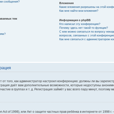
нии сообщения?
Вложения
Какие вложения разрешены на этой конф
Как мне найти мои вложения?
аваемых тем
Информация о phpBB
Кто написал эту конференцию?
Почему здесь нет такой-то функции?
С кем можно связаться по вопросу некор
иям?
вопросов, связанных с этой конференци
Как мне связаться с администратором к
трация
сит от того, как администратор настроил конференцию: должны ли вы зарегис
истрация даёт вам дополнительные возможности, которые недоступны аноним
астие в группах и т. д. Регистрация займёт у вас всего пару минут, поэтому 
tion Act of 1998), или Акт о защите частных прав ребёнка в интернете от 1998 