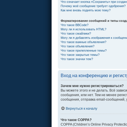
Что означает кнопка «Сохранить» при созда
Почему моё сообщение требует одобрения?
Как мне вновь поднять мою тему?
Форматирование сообщений и типы созд
Что такое BBCode?
Могу ли я использовать HTML?
Что такое смайлики?
Могу ли я добавлять изображения к сообщен
Что такое важные объявления?
Что такое объявления?
Что такое прилепленные темы?
Что такое закрытые темы?
Что такое значки тем?
Вход на конференцию и регис
Зачем мне нужно регистрироваться?
Вы можете этого и не делать. Всё зави
сообщения, или нет. Тем не менее рег
сообщения, отправка email-сообщений, уч
Вернуться к началу
Что такое COPPA?
COPPA (Children’s Online Privacy Protec