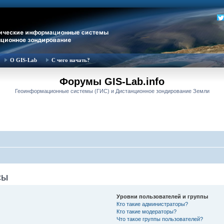
О GIS-Lab
С чего начать?
Форумы GIS-Lab.info
Геоинформационные системы (ГИС) и Дистанционное зондирование Земли
сы
Уровни пользователей и группы
Кто такие администраторы?
Кто такие модераторы?
Что такое группы пользователей?