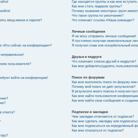
войти!
Где находятся группы и как мне вступить
Как мне стать лидером группы?
 войти!
Почему названия некоторых групп имеют
Что такое группа по умолчанию?
ять ввод имени и пароля?
Что означает ссылка «Наша команда»?
Личные сообщения
Я не могу отправить личные сообщения!
Я постоянно получаю нежелательные ли
ке «Кто сейчас на конференции»?
Я получил спам или оскорбительный email
 неправильное!
Друзья и недруги
Что означают списки друзей и недругов?
енем пользователя?
Как мне добавлять/удалять пользователе
Поиск по форумам
требуют войти на конференцию!
Как мне выполнить поиск по форуму ил
Почему мой поиск не даёт результатов?
В результате моего поиска я получил пус
Как мне найти пользователя конференци
ение?
Как мне найти свои сообщения и создан
нию?
Подписки и закладки
в ответа?
Чем закладки отличаются от подписок?
Как мне сделать закладку или подписать
?
Как мне подписаться на определённый 
Как мне отказаться от подписки?
тору?