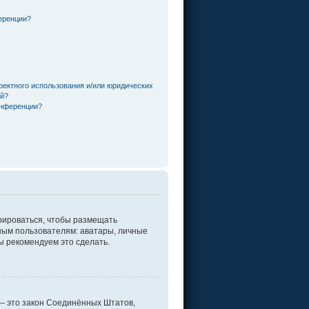
еренции?
ректного использования и/или юридических
ей?
онференции?
трироваться, чтобы размещать
ным пользователям: аватары, личные
мы рекомендуем это сделать.
г. — это закон Соединённых Штатов,