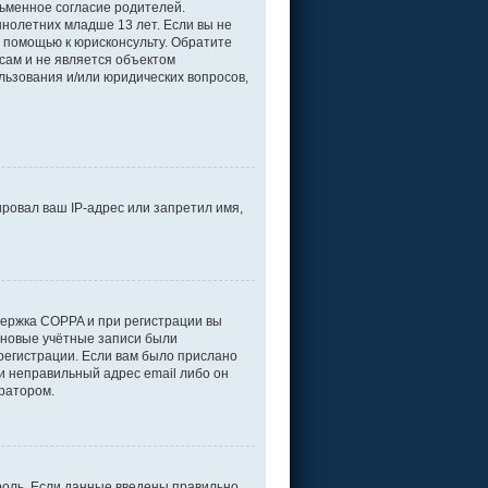
ьменное согласие родителей.
нолетних младше 13 лет. Если вы не
а помощью к юрисконсульту. Обратите
сам и не является объектом
льзования и/или юридических вопросов,
ровал ваш IP-адрес или запретил имя,
держка COPPA и при регистрации вы
е новые учётные записи были
регистрации. Если вам было прислано
и неправильный адрес email либо он
тратором.
роль. Если данные введены правильно,