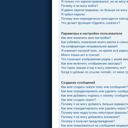
Я только что зарегистрировался, но не могу 
Почему я не могу войти?
Я давно зарегистрирован, но больше не могу
Я забыл пароль!
Почему мне периодически приходится повтор
Что делает функция «Удалить cookies»?
Параметры и настройки пользователя
Как мне изменить мои настройки?
Как избежать появления моего имени в спис
На конференции неправильное время!
Я изменил часовой пояс, но время всё равно
Моего языка нет в списке!
Что означают изображения рядом с моим им
Как мне включить отображение аватары?
Что такое звание и как я могу изменить его?
Когда я щёлкаю по ссылке «email», от меня 
Создание сообщений
Как мне создать новую тему или сообщение?
Как мне отредактировать или удалить сообщ
Как мне добавить подпись к своему сообще
Как мне создать опрос?
Почему я не могу добавить больше варианто
Как мне отредактировать или удалить опрос?
Почему мне недоступны некоторые форумы
Почему я не могу добавлять вложения?
Почему я получил предупреждение?
Как мне пожаловаться на сообщения модера