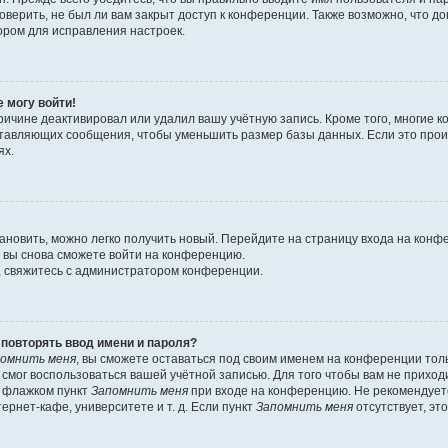
оверить, не был ли вам закрыт доступ к конференции. Также возможно, что 
ором для исправления настроек.
е могу войти!
ричине деактивировал или удалил вашу учётную запись. Кроме того, многие
ставляющих сообщения, чтобы уменьшить размер базы данных. Если это про
ях.
тановить, можно легко получить новый. Перейдите на страницу входа на кон
о вы снова сможете войти на конференцию.
, свяжитесь с администратором конференции.
повторять ввод имени и пароля?
омнить меня
, вы сможете оставаться под своим именем на конференции тол
е смог воспользоваться вашей учётной записью. Для того чтобы вам не прихо
ь флажком пункт
Запомнить меня
при входе на конференцию. Не рекомендует
ернет-кафе, университете и т. д. Если пункт
Запомнить меня
отсутствует, эт