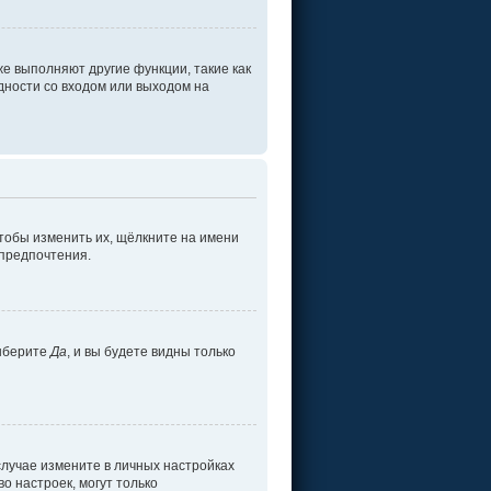
е выполняют другие функции, такие как
ности со входом или выходом на
тобы изменить их, щёлкните на имени
 предпочтения.
ыберите
Да
, и вы будете видны только
 случае измените в личных настройках
во настроек, могут только