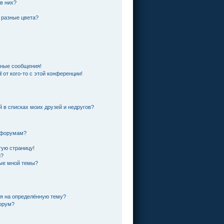
 в них?
 разные цвета?
чные сообщения!
 от кого-то с этой конференции!
й в списках моих друзей и недругов?
и форумам?
тую страницу!
и?
ные мной темы?
ся на определённую тему?
форум?