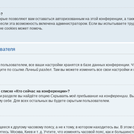
»?
торые позволяют вам оставаться авторизованным на этой конференции, а такж
если эта возможность включена администратором. Если вы испытываете труд
е cookies может помочь.
ователя
пользователем, все ваши настройки хранятся в базе данных конференции. Ч
дите по ссылке
Личный раздел
. Там вы можете изменить все свои настройки и
 списке «Кто сейчас на конференции»?
ом разделе вы найдёте опцию
Скрывать моё пребывание на конференции
. В
у себе. Для всех остальных вы будете скрытым пользователем.
еся к другому часовому поясу, а не к тому, в котором находитесь вы. В этом
тесь: Москва, Киев и т. д. Учтите, что изменять часовой пояс, как и большинст