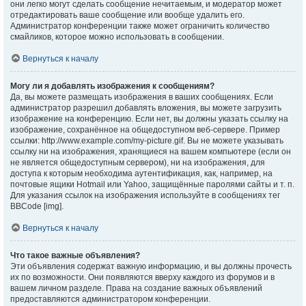
они легко могут сделать сообщение нечитаемым, и модератор может
отредактировать ваше сообщение или вообще удалить его.
Администратор конференции также может ограничить количество
смайликов, которое можно использовать в сообщении.
Вернуться к началу
Могу ли я добавлять изображения к сообщениям?
Да, вы можете размещать изображения в ваших сообщениях. Если
администратор разрешил добавлять вложения, вы можете загрузить
изображение на конференцию. Если нет, вы должны указать ссылку на
изображение, сохранённое на общедоступном веб-сервере. Пример
ссылки: http://www.example.com/my-picture.gif. Вы не можете указывать
ссылку ни на изображения, хранящиеся на вашем компьютере (если он
не является общедоступным сервером), ни на изображения, для
доступа к которым необходима аутентификация, как, например, на
почтовые ящики Hotmail или Yahoo, защищённые паролями сайты и т. п.
Для указания ссылок на изображения используйте в сообщениях тег
BBCode [img].
Вернуться к началу
Что такое важные объявления?
Эти объявления содержат важную информацию, и вы должны прочесть
их по возможности. Они появляются вверху каждого из форумов и в
вашем личном разделе. Права на создание важных объявлений
предоставляются администратором конференции.