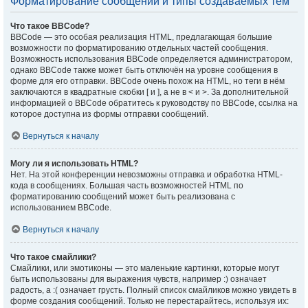
Форматирование сообщений и типы создаваемых тем
Что такое BBCode?
BBCode — это особая реализация HTML, предлагающая большие
возможности по форматированию отдельных частей сообщения.
Возможность использования BBCode определяется администратором,
однако BBCode также может быть отключён на уровне сообщения в
форме для его отправки. BBCode очень похож на HTML, но теги в нём
заключаются в квадратные скобки [ и ], а не в < и >. За дополнительной
информацией о BBCode обратитесь к руководству по BBCode, ссылка на
которое доступна из формы отправки сообщений.
Вернуться к началу
Могу ли я использовать HTML?
Нет. На этой конференции невозможны отправка и обработка HTML-
кода в сообщениях. Большая часть возможностей HTML по
форматированию сообщений может быть реализована с
использованием BBCode.
Вернуться к началу
Что такое смайлики?
Смайлики, или эмотиконы — это маленькие картинки, которые могут
быть использованы для выражения чувств, например :) означает
радость, а :( означает грусть. Полный список смайликов можно увидеть в
форме создания сообщений. Только не перестарайтесь, используя их: