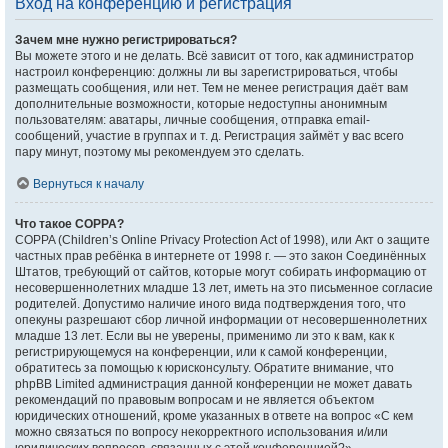
Вход на конференцию и регистрация
Зачем мне нужно регистрироваться?
Вы можете этого и не делать. Всё зависит от того, как администратор
настроил конференцию: должны ли вы зарегистрироваться, чтобы
размещать сообщения, или нет. Тем не менее регистрация даёт вам
дополнительные возможности, которые недоступны анонимным
пользователям: аватары, личные сообщения, отправка email-
сообщений, участие в группах и т. д. Регистрация займёт у вас всего
пару минут, поэтому мы рекомендуем это сделать.
Вернуться к началу
Что такое COPPA?
COPPA (Children’s Online Privacy Protection Act of 1998), или Акт о защите
частных прав ребёнка в интернете от 1998 г. — это закон Соединённых
Штатов, требующий от сайтов, которые могут собирать информацию от
несовершеннолетних младше 13 лет, иметь на это письменное согласие
родителей. Допустимо наличие иного вида подтверждения того, что
опекуны разрешают сбор личной информации от несовершеннолетних
младше 13 лет. Если вы не уверены, применимо ли это к вам, как к
регистрирующемуся на конференции, или к самой конференции,
обратитесь за помощью к юрисконсульту. Обратите внимание, что
phpBB Limited администрация данной конференции не может давать
рекомендаций по правовым вопросам и не является объектом
юридических отношений, кроме указанных в ответе на вопрос «С кем
можно связаться по вопросу некорректного использования и/или