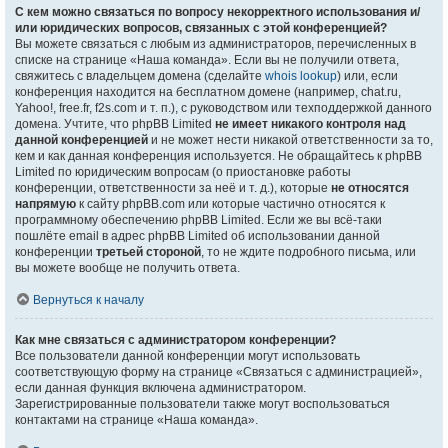
С кем можно связаться по вопросу некорректного использования и/
или юридических вопросов, связанных с этой конференцией?
Вы можете связаться с любым из администраторов, перечисленных в
списке на странице «Наша команда». Если вы не получили ответа,
свяжитесь с владельцем домена (сделайте
whois lookup
) или, если
конференция находится на бесплатном домене (например, chat.ru,
Yahoo!, free.fr, f2s.com и т. п.), с руководством или техподдержкой данного
домена. Учтите, что phpBB Limited
не имеет никакого контроля над
данной конференцией
и не может нести никакой ответственности за то,
кем и как данная конференция используется. Не обращайтесь к phpBB
Limited по юридическим вопросам (о приостановке работы
конференции, ответственности за неё и т. д.), которые
не относятся
напрямую
к сайту phpBB.com или которые частично относятся к
программному обеспечению phpBB Limited. Если же вы всё-таки
пошлёте email в адрес phpBB Limited об использовании данной
конференции
третьей стороной
, то не ждите подробного письма, или
вы можете вообще не получить ответа.
Вернуться к началу
Как мне связаться с администратором конференции?
Все пользователи данной конференции могут использовать
соответствующую форму на странице «Связаться с администрацией»,
если данная функция включена администратором.
Зарегистрированные пользователи также могут воспользоваться
контактами на странице «Наша команда».