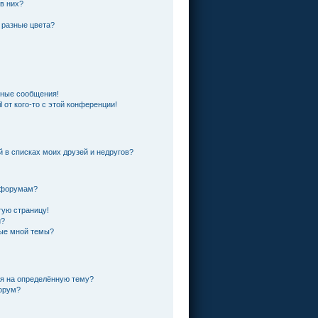
 в них?
 разные цвета?
чные сообщения!
 от кого-то с этой конференции!
й в списках моих друзей и недругов?
и форумам?
тую страницу!
и?
ные мной темы?
ся на определённую тему?
форум?