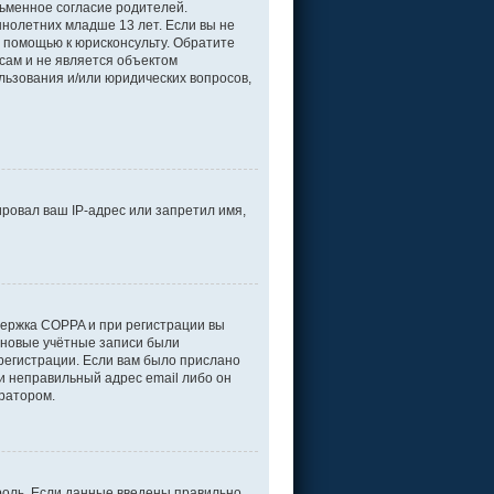
ьменное согласие родителей.
нолетних младше 13 лет. Если вы не
а помощью к юрисконсульту. Обратите
сам и не является объектом
льзования и/или юридических вопросов,
ровал ваш IP-адрес или запретил имя,
держка COPPA и при регистрации вы
е новые учётные записи были
регистрации. Если вам было прислано
и неправильный адрес email либо он
тратором.
роль. Если данные введены правильно,