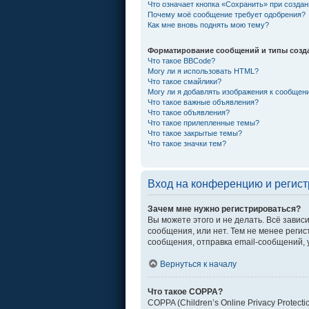
Что означает кнопка «Сохранить» при созда
Почему моё сообщение требует одобрения?
Как мне вновь поднять мою тему?
Форматирование сообщений и типы созд
Что такое BBCode?
Могу ли я использовать HTML?
Что такое смайлики?
Могу ли я добавлять изображения к сообщен
Что такое важные объявления?
Что такое объявления?
Что такое прилепленные темы?
Что такое закрытые темы?
Что такое значки тем?
Вход на конференцию и регис
Зачем мне нужно регистрироваться?
Вы можете этого и не делать. Всё зави
сообщения, или нет. Тем не менее рег
сообщения, отправка email-сообщений, уч
Вернуться к началу
Что такое COPPA?
COPPA (Children’s Online Privacy Protec