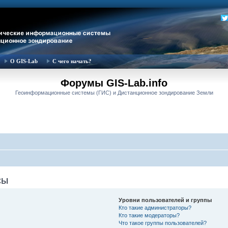
О GIS-Lab
С чего начать?
Форумы GIS-Lab.info
Геоинформационные системы (ГИС) и Дистанционное зондирование Земли
сы
Уровни пользователей и группы
Кто такие администраторы?
Кто такие модераторы?
Что такое группы пользователей?