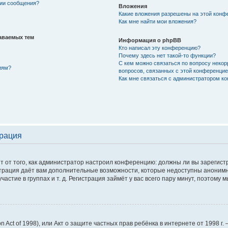
нии сообщения?
Вложения
Какие вложения разрешены на этой конф
Как мне найти мои вложения?
аваемых тем
Информация о phpBB
Кто написал эту конференцию?
Почему здесь нет такой-то функции?
С кем можно связаться по вопросу некор
иям?
вопросов, связанных с этой конференци
Как мне связаться с администратором к
трация
сит от того, как администратор настроил конференцию: должны ли вы зарегис
истрация даёт вам дополнительные возможности, которые недоступны аноним
астие в группах и т. д. Регистрация займёт у вас всего пару минут, поэтому 
tion Act of 1998), или Акт о защите частных прав ребёнка в интернете от 1998 