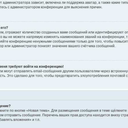
 администратора зависит, включена ли поддержка аватар, а также какие тип
итесь с администратором конференции для выяснения причин.
 его?
ем, отражают количество созданных вами сообщений или идентифицируют о
о вы не можете напрямую изменять наименования званий на конференции, та
ряйте конференцию ненужными сообщениями только для того, чтобы повысит
ор или администратор понизят значение вашего счётчика сообщений.
 меня требуют войти на конференцию!
и могут отправлять email-сообщения другим пользователям через встроенну
сть. Это сделано для того, чтобы предотвратить злоупотребления почтовой
щение?
кните по кнопке «Новая тема». Для размещения сообщения в теме щёлкните 
ем отправить сообщение. Перечень ваших прав доступа находится внизу ст
авлять вложения» и т.п.