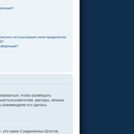
еренции?
ректного использования и/или юридических
ей?
онференции?
трироваться, чтобы размещать
ным пользователям: аватары, личные
мы рекомендуем это сделать.
г. — это закон Соединённых Штатов,