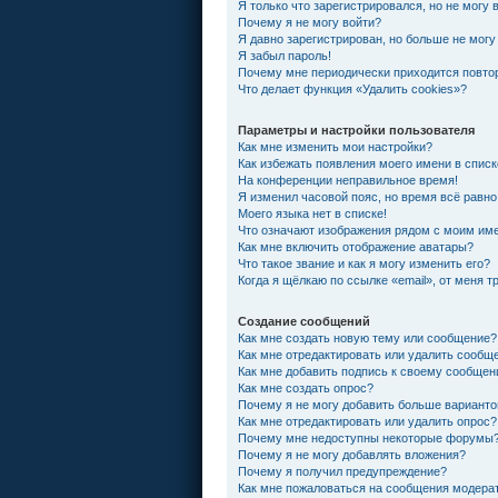
Я только что зарегистрировался, но не могу 
Почему я не могу войти?
Я давно зарегистрирован, но больше не могу
Я забыл пароль!
Почему мне периодически приходится повтор
Что делает функция «Удалить cookies»?
Параметры и настройки пользователя
Как мне изменить мои настройки?
Как избежать появления моего имени в спис
На конференции неправильное время!
Я изменил часовой пояс, но время всё равно
Моего языка нет в списке!
Что означают изображения рядом с моим им
Как мне включить отображение аватары?
Что такое звание и как я могу изменить его?
Когда я щёлкаю по ссылке «email», от меня 
Создание сообщений
Как мне создать новую тему или сообщение?
Как мне отредактировать или удалить сообщ
Как мне добавить подпись к своему сообще
Как мне создать опрос?
Почему я не могу добавить больше варианто
Как мне отредактировать или удалить опрос?
Почему мне недоступны некоторые форумы
Почему я не могу добавлять вложения?
Почему я получил предупреждение?
Как мне пожаловаться на сообщения модера