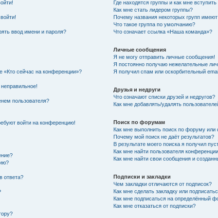
войти!
Где находятся группы и как мне вступить
Как мне стать лидером группы?
 войти!
Почему названия некоторых групп имеют
Что такое группа по умолчанию?
ять ввод имени и пароля?
Что означает ссылка «Наша команда»?
Личные сообщения
Я не могу отправить личные сообщения!
Я постоянно получаю нежелательные ли
ке «Кто сейчас на конференции»?
Я получил спам или оскорбительный email
 неправильное!
Друзья и недруги
Что означают списки друзей и недругов?
енем пользователя?
Как мне добавлять/удалять пользователе
Поиск по форумам
требуют войти на конференцию!
Как мне выполнить поиск по форуму ил
Почему мой поиск не даёт результатов?
В результате моего поиска я получил пус
Как мне найти пользователя конференци
ение?
Как мне найти свои сообщения и создан
нию?
Подписки и закладки
в ответа?
Чем закладки отличаются от подписок?
Как мне сделать закладку или подписать
?
Как мне подписаться на определённый 
Как мне отказаться от подписки?
тору?