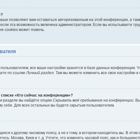
»?
торые позволяют вам оставаться авторизованным на этой конференции, а такж
если эта возможность включена администратором. Если вы испытываете труд
е cookies может помочь.
ователя
пользователем, все ваши настройки хранятся в базе данных конференции. Ч
дите по ссылке
Личный раздел
. Там вы можете изменить все свои настройки и
 списке «Кто сейчас на конференции»?
ом разделе вы найдёте опцию
Скрывать моё пребывание на конференции
. В
у себе. Для всех остальных вы будете скрытым пользователем.
еся к другому часовому поясу, а не к тому, в котором находитесь вы. В этом
тесь: Москва, Киев и т. д. Учтите, что изменять часовой пояс, как и большинст