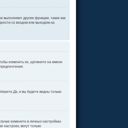
е выполняют другие функции, такие как
ности со входом или выходом на
тобы изменить их, щёлкните на имени
 предпочтения.
ыберите
Да
, и вы будете видны только
 случае измените в личных настройках
во настроек, могут только