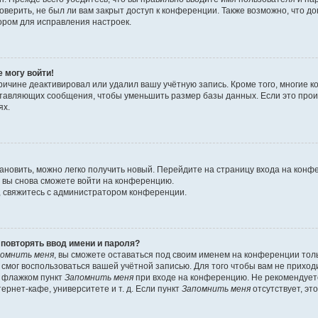
оверить, не был ли вам закрыт доступ к конференции. Также возможно, что 
ором для исправления настроек.
е могу войти!
ричине деактивировал или удалил вашу учётную запись. Кроме того, многие
ставляющих сообщения, чтобы уменьшить размер базы данных. Если это про
ях.
тановить, можно легко получить новый. Перейдите на страницу входа на кон
о вы снова сможете войти на конференцию.
, свяжитесь с администратором конференции.
повторять ввод имени и пароля?
омнить меня
, вы сможете оставаться под своим именем на конференции тол
е смог воспользоваться вашей учётной записью. Для того чтобы вам не прихо
ь флажком пункт
Запомнить меня
при входе на конференцию. Не рекомендует
ернет-кафе, университете и т. д. Если пункт
Запомнить меня
отсутствует, эт