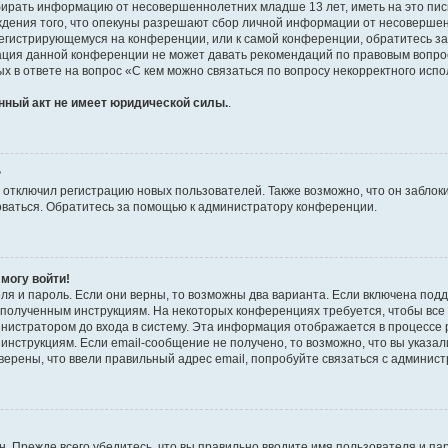
бирать информацию от несовершеннолетних младше 13 лет, иметь на это пис
ждения того, что опекуны разрешают сбор личной информации от несовершен
к регистрирующемуся на конференции, или к самой конференции, обратитесь з
рация данной конференции не может давать рекомендаций по правовым вопро
х в ответе на вопрос «С кем можно связаться по вопросу некорректного испо
нный акт не имеет юридической силы.
.
?
тключил регистрацию новых пользователей. Также возможно, что он заблоки
оваться. Обратитесь за помощью к администратору конференции.
 могу войти!
ля и пароль. Если они верны, то возможны два варианта. Если включена под
те полученным инструкциям. На некоторых конференциях требуется, чтобы вс
нистратором до входа в систему. Эта информация отображается в процессе 
инструкциям. Если email-сообщение не получено, то возможно, что вы указал
верены, что ввели правильный адрес email, попробуйте связаться с админис
. Прежде всего убедитесь, что вы правильно вводите имя пользователя и па