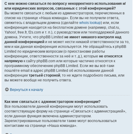
С кем можно связаться по вопросу некорректного использования и/
или юридических вопросов, связанных с этой конференцией?
Вы можете связаться с любым из администраторов, перечисленных в
списке на странице «Наша команда». Если вы не получили ответа,
свяжитесь с владельцем домена (сделайте
whois lookup
) или, если
конференция находится на бесплатном домене (например, chat.ru,
Yahoo!, free.fr, f2s.com и т. п.), с руководством или техподдержкой данного
домена. Учтите, что phpBB Limited
не имеет никакого контроля над
данной конференцией
и не может нести никакой ответственности за то,
кем и как данная конференция используется. Не обращайтесь к phpBB
Limited по юридическим вопросам (о приостановке работы
конференции, ответственности за неё и т. д.), которые
не относятся
напрямую
к сайту phpBB.com или которые частично относятся к
программному обеспечению phpBB Limited. Если же вы всё-таки
пошлёте email в адрес phpBB Limited об использовании данной
конференции
третьей стороной
, то не ждите подробного письма, или
вы можете вообще не получить ответа.
Вернуться к началу
Как мне связаться с администратором конференции?
Все пользователи данной конференции могут использовать
соответствующую форму на странице «Связаться с администрацией»,
если данная функция включена администратором.
Зарегистрированные пользователи также могут воспользоваться
контактами на странице «Наша команда».