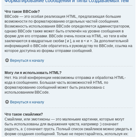
Форматирование сообщений и типы создаваемых тем
Что такое BBCode?
BBCode — это особая реализация HTML, предлагающая большие
возможности по форматированию отдельных частей сообщения.
Возможность использования BBCode определяется администратором,
однако BBCode также может быть отключён на уровне сообщения в
форме для его отправки. BBCode очень похож на HTML, но теги в нём
заключаются в квадратные скобки [ и ], а не в < и >. За дополнительной
информацией о BBCode обратитесь к руководству по BBCode, ссылка на
которое доступна из формы отправки сообщений.
Вернуться к началу
Могу ли я использовать HTML?
Нет. На этой конференции невозможны отправка и обработка HTML-
кода в сообщениях. Большая часть возможностей HTML по
форматированию сообщений может быть реализована с
использованием BBCode.
Вернуться к началу
Что такое смайлики?
Смайлики, или эмотиконы — это маленькие картинки, которые могут
быть использованы для выражения чувств, например :) означает
радость, а :( означает грусть. Полный список смайликов можно увидеть в
форме создания сообщений. Только не перестарайтесь, используя их: