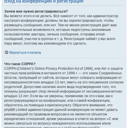
Вход на конференцию и регистрация
Зачем мне нужно регистрироваться?
Вы можете этого и не делать. Всё зависит от того, как администратор
настроил конференцию: должны ли вы зарегистрироваться, чтобы
размещать сообщения, или нет. Тем не менее регистрация даёт вам
дополнительные возможности, которые недоступны анонимным
пользователям: аватары, личные сообщения, отправка email-
сообщений, участие в группах и т. д. Регистрация займёт у вас всего
пару минут, поэтому мы рекомендуем это сделать.
Вернуться к началу
Что такое COPPA?
COPPA (Children’s Online Privacy Protection Act of 1998), или Акт о защите
частных прав ребёнка в интернете от 1998 г. — это закон Соединённых
Штатов, требующий от сайтов, которые могут собирать информацию от
несовершеннолетних младше 13 лет, иметь на это письменное согласие
родителей. Допустимо наличие иного вида подтверждения того, что
опекуны разрешают сбор личной информации от несовершеннолетних
младше 13 лет. Если вы не уверены, применимо ли это к вам, как к
регистрирующемуся на конференции, или к самой конференции,
обратитесь за помощью к юрисконсульту. Обратите внимание, что
phpBB Limited администрация данной конференции не может давать
рекомендаций по правовым вопросам и не является объектом
юридических отношений, кроме указанных в ответе на вопрос «С кем
можно связаться по вопросу некорректного использования и/или