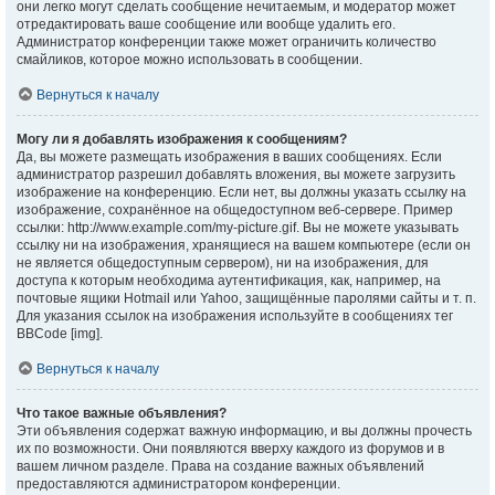
они легко могут сделать сообщение нечитаемым, и модератор может
отредактировать ваше сообщение или вообще удалить его.
Администратор конференции также может ограничить количество
смайликов, которое можно использовать в сообщении.
Вернуться к началу
Могу ли я добавлять изображения к сообщениям?
Да, вы можете размещать изображения в ваших сообщениях. Если
администратор разрешил добавлять вложения, вы можете загрузить
изображение на конференцию. Если нет, вы должны указать ссылку на
изображение, сохранённое на общедоступном веб-сервере. Пример
ссылки: http://www.example.com/my-picture.gif. Вы не можете указывать
ссылку ни на изображения, хранящиеся на вашем компьютере (если он
не является общедоступным сервером), ни на изображения, для
доступа к которым необходима аутентификация, как, например, на
почтовые ящики Hotmail или Yahoo, защищённые паролями сайты и т. п.
Для указания ссылок на изображения используйте в сообщениях тег
BBCode [img].
Вернуться к началу
Что такое важные объявления?
Эти объявления содержат важную информацию, и вы должны прочесть
их по возможности. Они появляются вверху каждого из форумов и в
вашем личном разделе. Права на создание важных объявлений
предоставляются администратором конференции.