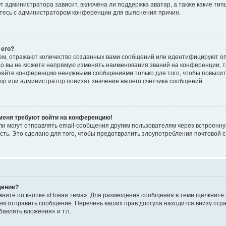
 администратора зависит, включена ли поддержка аватар, а также какие тип
итесь с администратором конференции для выяснения причин.
 его?
ем, отражают количество созданных вами сообщений или идентифицируют о
о вы не можете напрямую изменять наименования званий на конференции, та
ряйте конференцию ненужными сообщениями только для того, чтобы повысит
ор или администратор понизят значение вашего счётчика сообщений.
 меня требуют войти на конференцию!
и могут отправлять email-сообщения другим пользователям через встроенну
сть. Это сделано для того, чтобы предотвратить злоупотребления почтовой
щение?
кните по кнопке «Новая тема». Для размещения сообщения в теме щёлкните 
ем отправить сообщение. Перечень ваших прав доступа находится внизу ст
авлять вложения» и т.п.