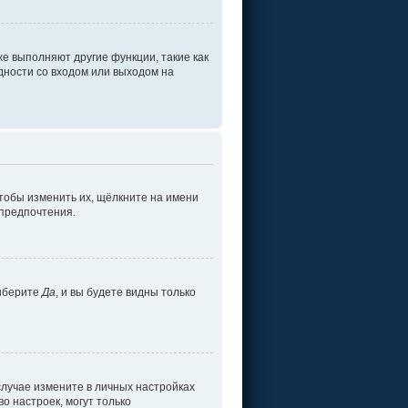
е выполняют другие функции, такие как
ности со входом или выходом на
тобы изменить их, щёлкните на имени
 предпочтения.
ыберите
Да
, и вы будете видны только
 случае измените в личных настройках
во настроек, могут только