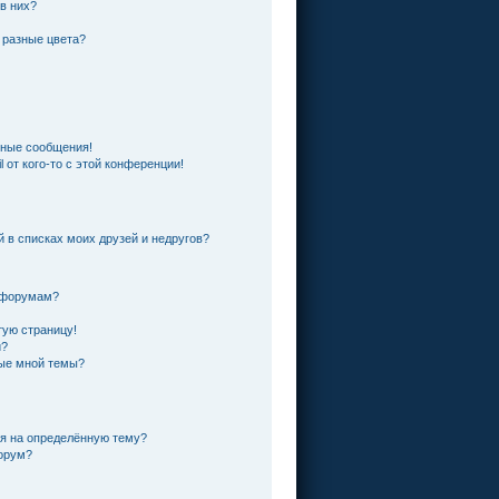
 в них?
 разные цвета?
чные сообщения!
 от кого-то с этой конференции!
й в списках моих друзей и недругов?
и форумам?
тую страницу!
и?
ные мной темы?
ся на определённую тему?
форум?