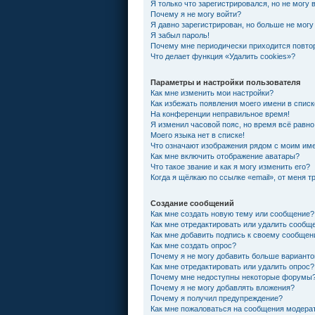
Я только что зарегистрировался, но не могу 
Почему я не могу войти?
Я давно зарегистрирован, но больше не могу
Я забыл пароль!
Почему мне периодически приходится повтор
Что делает функция «Удалить cookies»?
Параметры и настройки пользователя
Как мне изменить мои настройки?
Как избежать появления моего имени в спис
На конференции неправильное время!
Я изменил часовой пояс, но время всё равно
Моего языка нет в списке!
Что означают изображения рядом с моим им
Как мне включить отображение аватары?
Что такое звание и как я могу изменить его?
Когда я щёлкаю по ссылке «email», от меня 
Создание сообщений
Как мне создать новую тему или сообщение?
Как мне отредактировать или удалить сообщ
Как мне добавить подпись к своему сообще
Как мне создать опрос?
Почему я не могу добавить больше варианто
Как мне отредактировать или удалить опрос?
Почему мне недоступны некоторые форумы
Почему я не могу добавлять вложения?
Почему я получил предупреждение?
Как мне пожаловаться на сообщения модера