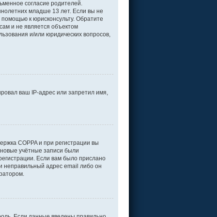
ьменное согласие родителей.
нолетних младше 13 лет. Если вы не
а помощью к юрисконсульту. Обратите
сам и не является объектом
льзования и/или юридических вопросов,
ровал ваш IP-адрес или запретил имя,
держка COPPA и при регистрации вы
е новые учётные записи были
регистрации. Если вам было прислано
и неправильный адрес email либо он
тратором.
роль. Если данные введены правильно,