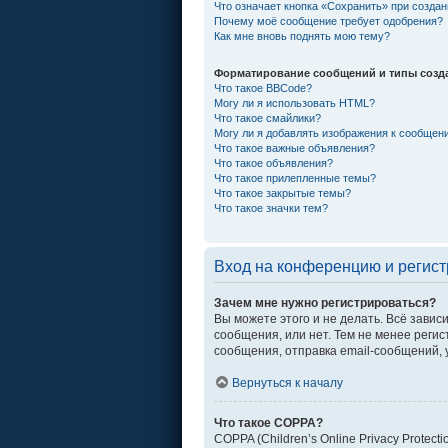
Что означает кнопка «Сохранить» при созда
Почему моё сообщение требует одобрения?
Как мне вновь поднять мою тему?
Форматирование сообщений и типы созд
Что такое BBCode?
Могу ли я использовать HTML?
Что такое смайлики?
Могу ли я добавлять изображения к сообщен
Что такое важные объявления?
Что такое объявления?
Что такое прилепленные темы?
Что такое закрытые темы?
Что такое значки тем?
Вход на конференцию и регис
Зачем мне нужно регистрироваться?
Вы можете этого и не делать. Всё зави
сообщения, или нет. Тем не менее рег
сообщения, отправка email-сообщений, уч
Вернуться к началу
Что такое COPPA?
COPPA (Children’s Online Privacy Protec