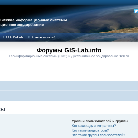
О GIS-Lab
С чего начать?
Форумы GIS-Lab.info
Геоинформационные системы (ГИС) и Дистанционное зондирование Земли
сы
Уровни пользователей и группы
Кто такие администраторы?
Кто такие модераторы?
Что такое группы пользователей?