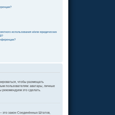
еренции?
ректного использования и/или юридических
ей?
онференции?
трироваться, чтобы размещать
ным пользователям: аватары, личные
мы рекомендуем это сделать.
г. — это закон Соединённых Штатов,