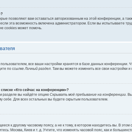
»?
торые позволяют вам оставаться авторизованным на этой конференции, а такж
если эта возможность включена администратором. Если вы испытываете труд
е cookies может помочь.
ователя
пользователем, все ваши настройки хранятся в базе данных конференции. Ч
дите по ссылке
Личный раздел
. Там вы можете изменить все свои настройки и
 списке «Кто сейчас на конференции»?
ом разделе вы найдёте опцию
Скрывать моё пребывание на конференции
. В
у себе. Для всех остальных вы будете скрытым пользователем.
еся к другому часовому поясу, а не к тому, в котором находитесь вы. В этом
тесь: Москва, Киев и т. д. Учтите, что изменять часовой пояс, как и большинст