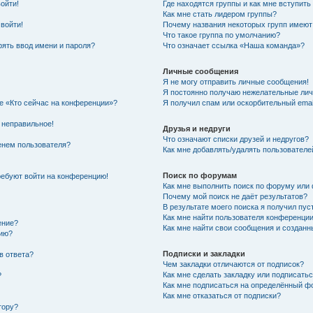
войти!
Где находятся группы и как мне вступить
Как мне стать лидером группы?
 войти!
Почему названия некоторых групп имеют
Что такое группа по умолчанию?
ять ввод имени и пароля?
Что означает ссылка «Наша команда»?
Личные сообщения
Я не могу отправить личные сообщения!
Я постоянно получаю нежелательные ли
ке «Кто сейчас на конференции»?
Я получил спам или оскорбительный email
 неправильное!
Друзья и недруги
Что означают списки друзей и недругов?
енем пользователя?
Как мне добавлять/удалять пользователе
Поиск по форумам
требуют войти на конференцию!
Как мне выполнить поиск по форуму ил
Почему мой поиск не даёт результатов?
В результате моего поиска я получил пус
Как мне найти пользователя конференци
ение?
Как мне найти свои сообщения и создан
нию?
Подписки и закладки
в ответа?
Чем закладки отличаются от подписок?
Как мне сделать закладку или подписать
?
Как мне подписаться на определённый 
Как мне отказаться от подписки?
тору?