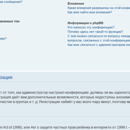
нии сообщения?
Вложения
Какие вложения разрешены на этой конф
Как мне найти мои вложения?
аваемых тем
Информация о phpBB
Кто написал эту конференцию?
Почему здесь нет такой-то функции?
С кем можно связаться по вопросу некор
иям?
вопросов, связанных с этой конференци
Как мне связаться с администратором к
трация
сит от того, как администратор настроил конференцию: должны ли вы зарегис
истрация даёт вам дополнительные возможности, которые недоступны аноним
астие в группах и т. д. Регистрация займёт у вас всего пару минут, поэтому 
tion Act of 1998), или Акт о защите частных прав ребёнка в интернете от 1998 