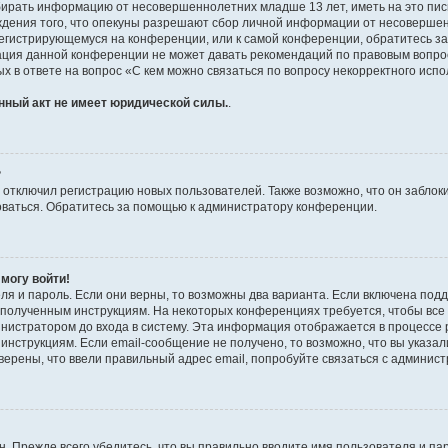
бирать информацию от несовершеннолетних младше 13 лет, иметь на это пис
ждения того, что опекуны разрешают сбор личной информации от несовершен
к регистрирующемуся на конференции, или к самой конференции, обратитесь з
рация данной конференции не может давать рекомендаций по правовым вопро
х в ответе на вопрос «С кем можно связаться по вопросу некорректного испо
нный акт не имеет юридической силы.
.
?
тключил регистрацию новых пользователей. Также возможно, что он заблоки
оваться. Обратитесь за помощью к администратору конференции.
 могу войти!
ля и пароль. Если они верны, то возможны два варианта. Если включена под
те полученным инструкциям. На некоторых конференциях требуется, чтобы вс
нистратором до входа в систему. Эта информация отображается в процессе 
инструкциям. Если email-сообщение не получено, то возможно, что вы указал
верены, что ввели правильный адрес email, попробуйте связаться с админис
. Прежде всего убедитесь, что вы правильно вводите имя пользователя и па