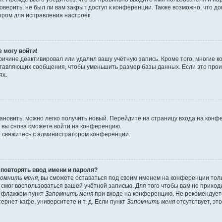
оверить, не был ли вам закрыт доступ к конференции. Также возможно, что 
ором для исправления настроек.
е могу войти!
ричине деактивировал или удалил вашу учётную запись. Кроме того, многие
ставляющих сообщения, чтобы уменьшить размер базы данных. Если это про
ях.
тановить, можно легко получить новый. Перейдите на страницу входа на кон
о вы снова сможете войти на конференцию.
, свяжитесь с администратором конференции.
повторять ввод имени и пароля?
омнить меня
, вы сможете оставаться под своим именем на конференции тол
е смог воспользоваться вашей учётной записью. Для того чтобы вам не прихо
ь флажком пункт
Запомнить меня
при входе на конференцию. Не рекомендует
ернет-кафе, университете и т. д. Если пункт
Запомнить меня
отсутствует, эт