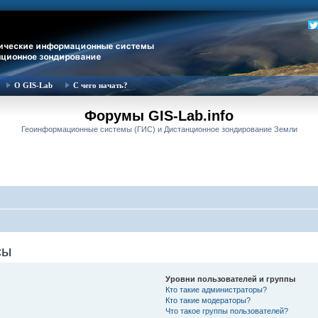
О GIS-Lab
С чего начать?
Форумы GIS-Lab.info
Геоинформационные системы (ГИС) и Дистанционное зондирование Земли
сы
Уровни пользователей и группы
Кто такие администраторы?
Кто такие модераторы?
Что такое группы пользователей?