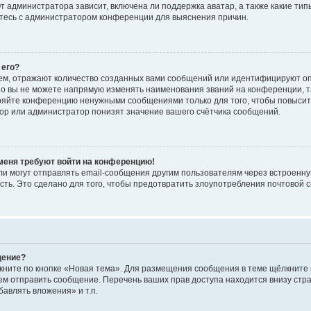
 администратора зависит, включена ли поддержка аватар, а также какие тип
итесь с администратором конференции для выяснения причин.
 его?
ем, отражают количество созданных вами сообщений или идентифицируют о
о вы не можете напрямую изменять наименования званий на конференции, та
ряйте конференцию ненужными сообщениями только для того, чтобы повысит
ор или администратор понизят значение вашего счётчика сообщений.
 меня требуют войти на конференцию!
и могут отправлять email-сообщения другим пользователям через встроенну
сть. Это сделано для того, чтобы предотвратить злоупотребления почтовой
щение?
кните по кнопке «Новая тема». Для размещения сообщения в теме щёлкните 
ем отправить сообщение. Перечень ваших прав доступа находится внизу ст
авлять вложения» и т.п.