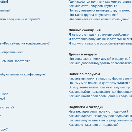
войти!
Где находятся группы и как мне вступить
Как мне стать лидером группы?
 войти!
Почему названия некоторых групп имеют
Что такое группа по умолчанию?
ять ввод имени и пароля?
Что означает ссылка «Наша команда»?
Личные сообщения
Я не могу отправить личные сообщения!
Я постоянно получаю нежелательные ли
ке «Кто сейчас на конференции»?
Я получил спам или оскорбительный email
 неправильное!
Друзья и недруги
Что означают списки друзей и недругов?
енем пользователя?
Как мне добавлять/удалять пользователе
Поиск по форумам
требуют войти на конференцию!
Как мне выполнить поиск по форуму ил
Почему мой поиск не даёт результатов?
В результате моего поиска я получил пус
Как мне найти пользователя конференци
ение?
Как мне найти свои сообщения и создан
нию?
Подписки и закладки
в ответа?
Чем закладки отличаются от подписок?
Как мне сделать закладку или подписать
?
Как мне подписаться на определённый 
Как мне отказаться от подписки?
тору?