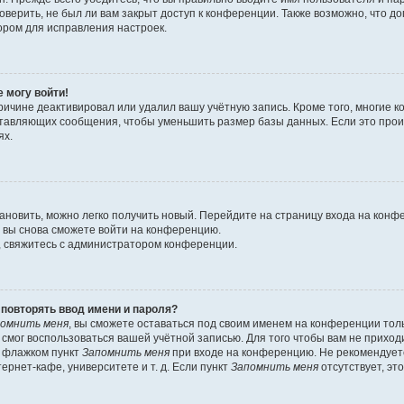
оверить, не был ли вам закрыт доступ к конференции. Также возможно, что 
ором для исправления настроек.
е могу войти!
ричине деактивировал или удалил вашу учётную запись. Кроме того, многие
ставляющих сообщения, чтобы уменьшить размер базы данных. Если это про
ях.
тановить, можно легко получить новый. Перейдите на страницу входа на кон
о вы снова сможете войти на конференцию.
, свяжитесь с администратором конференции.
повторять ввод имени и пароля?
омнить меня
, вы сможете оставаться под своим именем на конференции тол
е смог воспользоваться вашей учётной записью. Для того чтобы вам не прихо
ь флажком пункт
Запомнить меня
при входе на конференцию. Не рекомендует
ернет-кафе, университете и т. д. Если пункт
Запомнить меня
отсутствует, эт