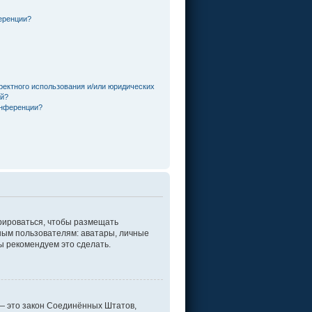
еренции?
ректного использования и/или юридических
ей?
онференции?
трироваться, чтобы размещать
ным пользователям: аватары, личные
мы рекомендуем это сделать.
г. — это закон Соединённых Штатов,