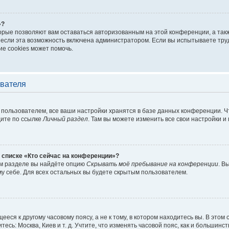
»?
торые позволяют вам оставаться авторизованным на этой конференции, а такж
если эта возможность включена администратором. Если вы испытываете труд
е cookies может помочь.
ователя
пользователем, все ваши настройки хранятся в базе данных конференции. Ч
дите по ссылке
Личный раздел
. Там вы можете изменить все свои настройки и
 списке «Кто сейчас на конференции»?
ом разделе вы найдёте опцию
Скрывать моё пребывание на конференции
. В
у себе. Для всех остальных вы будете скрытым пользователем.
еся к другому часовому поясу, а не к тому, в котором находитесь вы. В этом
тесь: Москва, Киев и т. д. Учтите, что изменять часовой пояс, как и большинст