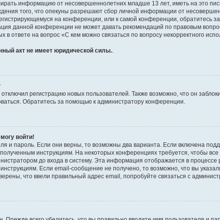
бирать информацию от несовершеннолетних младше 13 лет, иметь на это пис
ждения того, что опекуны разрешают сбор личной информации от несовершен
к регистрирующемуся на конференции, или к самой конференции, обратитесь з
рация данной конференции не может давать рекомендаций по правовым вопро
х в ответе на вопрос «С кем можно связаться по вопросу некорректного испо
нный акт не имеет юридической силы.
.
?
тключил регистрацию новых пользователей. Также возможно, что он заблоки
оваться. Обратитесь за помощью к администратору конференции.
 могу войти!
ля и пароль. Если они верны, то возможны два варианта. Если включена под
те полученным инструкциям. На некоторых конференциях требуется, чтобы вс
нистратором до входа в систему. Эта информация отображается в процессе 
инструкциям. Если email-сообщение не получено, то возможно, что вы указал
верены, что ввели правильный адрес email, попробуйте связаться с админис
. Прежде всего убедитесь, что вы правильно вводите имя пользователя и па