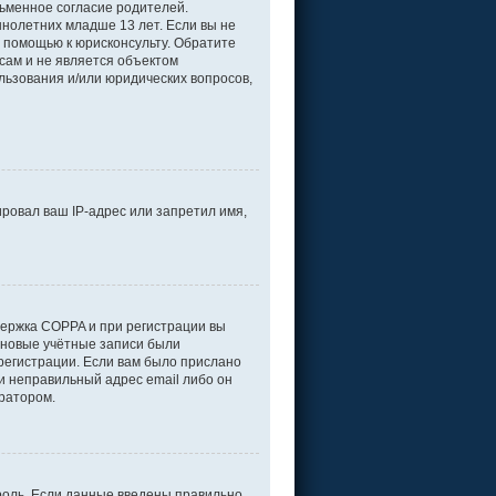
ьменное согласие родителей.
нолетних младше 13 лет. Если вы не
а помощью к юрисконсульту. Обратите
сам и не является объектом
льзования и/или юридических вопросов,
ровал ваш IP-адрес или запретил имя,
держка COPPA и при регистрации вы
е новые учётные записи были
регистрации. Если вам было прислано
и неправильный адрес email либо он
тратором.
роль. Если данные введены правильно,