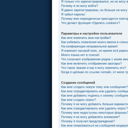
Я только что зарегистрировался, но не могу 
Почему я не могу войти?
Я давно зарегистрирован, но больше не могу
Я забыл пароль!
Почему мне периодически приходится повтор
Что делает функция «Удалить cookies»?
Параметры и настройки пользователя
Как мне изменить мои настройки?
Как избежать появления моего имени в спис
На конференции неправильное время!
Я изменил часовой пояс, но время всё равно
Моего языка нет в списке!
Что означают изображения рядом с моим им
Как мне включить отображение аватары?
Что такое звание и как я могу изменить его?
Когда я щёлкаю по ссылке «email», от меня 
Создание сообщений
Как мне создать новую тему или сообщение?
Как мне отредактировать или удалить сообщ
Как мне добавить подпись к своему сообще
Как мне создать опрос?
Почему я не могу добавить больше варианто
Как мне отредактировать или удалить опрос?
Почему мне недоступны некоторые форумы
Почему я не могу добавлять вложения?
Почему я получил предупреждение?
Как мне пожаловаться на сообщения модера