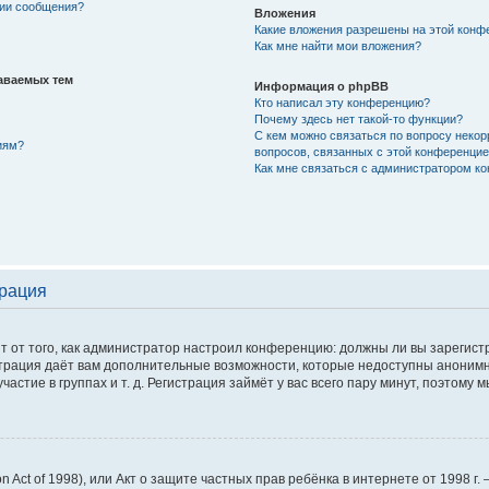
нии сообщения?
Вложения
Какие вложения разрешены на этой конф
Как мне найти мои вложения?
аваемых тем
Информация о phpBB
Кто написал эту конференцию?
Почему здесь нет такой-то функции?
С кем можно связаться по вопросу некор
иям?
вопросов, связанных с этой конференци
Как мне связаться с администратором к
трация
сит от того, как администратор настроил конференцию: должны ли вы зарегис
истрация даёт вам дополнительные возможности, которые недоступны аноним
астие в группах и т. д. Регистрация займёт у вас всего пару минут, поэтому 
tion Act of 1998), или Акт о защите частных прав ребёнка в интернете от 1998 