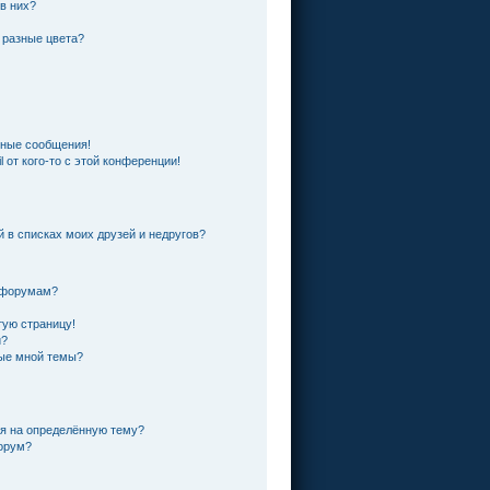
 в них?
 разные цвета?
чные сообщения!
 от кого-то с этой конференции!
й в списках моих друзей и недругов?
и форумам?
тую страницу!
и?
ные мной темы?
ся на определённую тему?
форум?