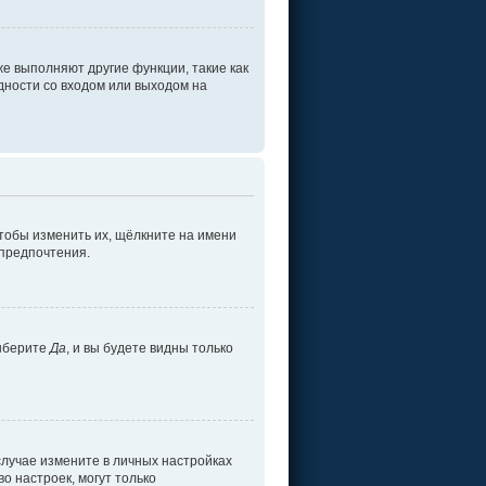
е выполняют другие функции, такие как
ности со входом или выходом на
тобы изменить их, щёлкните на имени
 предпочтения.
ыберите
Да
, и вы будете видны только
 случае измените в личных настройках
во настроек, могут только