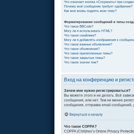
Что означает кнопка «Сохранить» при созда
Почему моё сообщение требует одобрения?
Как мне вновь поднять мою тему?
Форматирование сообщений и типы созд
Что такое BBCode?
Могу ли я использовать HTML?
Что такое смайлики?
Могу ли я добавлять изображения к сообщен
Что такое важные объявления?
Что такое объявления?
Что такое прилепленные темы?
Что такое закрытые темы?
Что такое значки тем?
Вход на конференцию и регис
Зачем мне нужно регистрироваться?
Вы можете этого и не делать. Всё зави
сообщения, или нет. Тем не менее рег
сообщения, отправка email-сообщений, уч
Вернуться к началу
Что такое COPPA?
COPPA (Children’s Online Privacy Protec