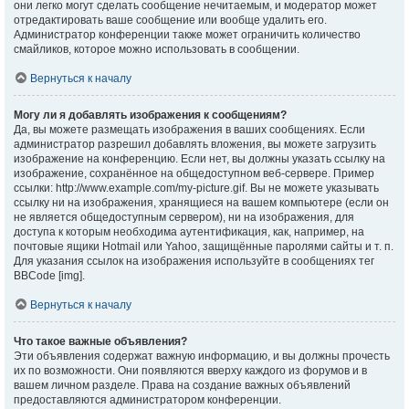
они легко могут сделать сообщение нечитаемым, и модератор может
отредактировать ваше сообщение или вообще удалить его.
Администратор конференции также может ограничить количество
смайликов, которое можно использовать в сообщении.
Вернуться к началу
Могу ли я добавлять изображения к сообщениям?
Да, вы можете размещать изображения в ваших сообщениях. Если
администратор разрешил добавлять вложения, вы можете загрузить
изображение на конференцию. Если нет, вы должны указать ссылку на
изображение, сохранённое на общедоступном веб-сервере. Пример
ссылки: http://www.example.com/my-picture.gif. Вы не можете указывать
ссылку ни на изображения, хранящиеся на вашем компьютере (если он
не является общедоступным сервером), ни на изображения, для
доступа к которым необходима аутентификация, как, например, на
почтовые ящики Hotmail или Yahoo, защищённые паролями сайты и т. п.
Для указания ссылок на изображения используйте в сообщениях тег
BBCode [img].
Вернуться к началу
Что такое важные объявления?
Эти объявления содержат важную информацию, и вы должны прочесть
их по возможности. Они появляются вверху каждого из форумов и в
вашем личном разделе. Права на создание важных объявлений
предоставляются администратором конференции.