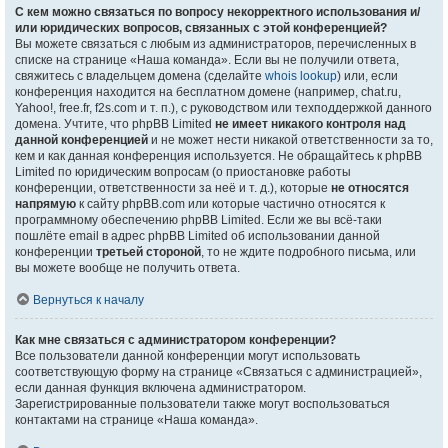
С кем можно связаться по вопросу некорректного использования и/
или юридических вопросов, связанных с этой конференцией?
Вы можете связаться с любым из администраторов, перечисленных в
списке на странице «Наша команда». Если вы не получили ответа,
свяжитесь с владельцем домена (сделайте
whois lookup
) или, если
конференция находится на бесплатном домене (например, chat.ru,
Yahoo!, free.fr, f2s.com и т. п.), с руководством или техподдержкой данного
домена. Учтите, что phpBB Limited
не имеет никакого контроля над
данной конференцией
и не может нести никакой ответственности за то,
кем и как данная конференция используется. Не обращайтесь к phpBB
Limited по юридическим вопросам (о приостановке работы
конференции, ответственности за неё и т. д.), которые
не относятся
напрямую
к сайту phpBB.com или которые частично относятся к
программному обеспечению phpBB Limited. Если же вы всё-таки
пошлёте email в адрес phpBB Limited об использовании данной
конференции
третьей стороной
, то не ждите подробного письма, или
вы можете вообще не получить ответа.
Вернуться к началу
Как мне связаться с администратором конференции?
Все пользователи данной конференции могут использовать
соответствующую форму на странице «Связаться с администрацией»,
если данная функция включена администратором.
Зарегистрированные пользователи также могут воспользоваться
контактами на странице «Наша команда».