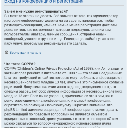
Вход на конференцию и регистрация
Зачем мне нужно регистрироваться?
Вы можете этого и не делать. Всё зависит от того, как администратор
настроил конференцию: должны ли вы зарегистрироваться, чтобы
размещать сообщения, или нет. Тем не менее регистрация даёт вам
дополнительные возможности, которые недоступны анонимным
пользователям: аватары, личные сообщения, отправка email-
сообщений, участие в группах и т. д. Регистрация займёт у вас всего
пару минут, поэтому мы рекомендуем это сделать.
Вернуться к началу
Что такое COPPA?
COPPA (Children’s Online Privacy Protection Act of 1998), или Акт о защите
частных прав ребёнка в интернете от 1998 г. — это закон Соединённых
Штатов, требующий от сайтов, которые могут собирать информацию от
несовершеннолетних младше 13 лет, иметь на это письменное согласие
родителей. Допустимо наличие иного вида подтверждения того, что
опекуны разрешают сбор личной информации от несовершеннолетних
младше 13 лет. Если вы не уверены, применимо ли это к вам, как к
регистрирующемуся на конференции, или к самой конференции,
обратитесь за помощью к юрисконсульту. Обратите внимание, что
phpBB Limited администрация данной конференции не может давать
рекомендаций по правовым вопросам и не является объектом
юридических отношений, кроме указанных в ответе на вопрос «С кем
можно связаться по вопросу некорректного использования и/или