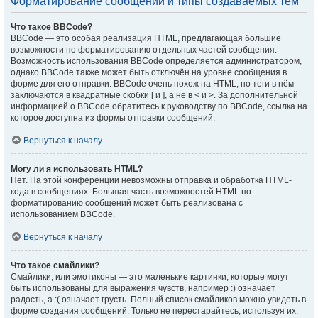
Форматирование сообщений и типы создаваемых тем
Что такое BBCode?
BBCode — это особая реализация HTML, предлагающая большие
возможности по форматированию отдельных частей сообщения.
Возможность использования BBCode определяется администратором,
однако BBCode также может быть отключён на уровне сообщения в
форме для его отправки. BBCode очень похож на HTML, но теги в нём
заключаются в квадратные скобки [ и ], а не в < и >. За дополнительной
информацией о BBCode обратитесь к руководству по BBCode, ссылка на
которое доступна из формы отправки сообщений.
Вернуться к началу
Могу ли я использовать HTML?
Нет. На этой конференции невозможны отправка и обработка HTML-
кода в сообщениях. Большая часть возможностей HTML по
форматированию сообщений может быть реализована с
использованием BBCode.
Вернуться к началу
Что такое смайлики?
Смайлики, или эмотиконы — это маленькие картинки, которые могут
быть использованы для выражения чувств, например :) означает
радость, а :( означает грусть. Полный список смайликов можно увидеть в
форме создания сообщений. Только не перестарайтесь, используя их: