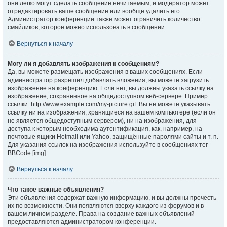
они легко могут сделать сообщение нечитаемым, и модератор может
отредактировать ваше сообщение или вообще удалить его.
Администратор конференции также может ограничить количество
смайликов, которое можно использовать в сообщении.
Вернуться к началу
Могу ли я добавлять изображения к сообщениям?
Да, вы можете размещать изображения в ваших сообщениях. Если
администратор разрешил добавлять вложения, вы можете загрузить
изображение на конференцию. Если нет, вы должны указать ссылку на
изображение, сохранённое на общедоступном веб-сервере. Пример
ссылки: http://www.example.com/my-picture.gif. Вы не можете указывать
ссылку ни на изображения, хранящиеся на вашем компьютере (если он
не является общедоступным сервером), ни на изображения, для
доступа к которым необходима аутентификация, как, например, на
почтовые ящики Hotmail или Yahoo, защищённые паролями сайты и т. п.
Для указания ссылок на изображения используйте в сообщениях тег
BBCode [img].
Вернуться к началу
Что такое важные объявления?
Эти объявления содержат важную информацию, и вы должны прочесть
их по возможности. Они появляются вверху каждого из форумов и в
вашем личном разделе. Права на создание важных объявлений
предоставляются администратором конференции.