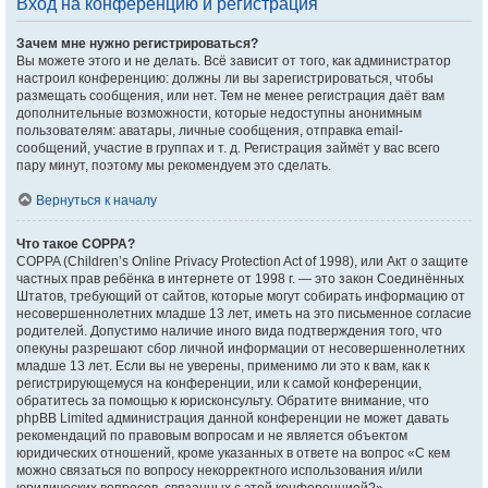
Вход на конференцию и регистрация
Зачем мне нужно регистрироваться?
Вы можете этого и не делать. Всё зависит от того, как администратор
настроил конференцию: должны ли вы зарегистрироваться, чтобы
размещать сообщения, или нет. Тем не менее регистрация даёт вам
дополнительные возможности, которые недоступны анонимным
пользователям: аватары, личные сообщения, отправка email-
сообщений, участие в группах и т. д. Регистрация займёт у вас всего
пару минут, поэтому мы рекомендуем это сделать.
Вернуться к началу
Что такое COPPA?
COPPA (Children’s Online Privacy Protection Act of 1998), или Акт о защите
частных прав ребёнка в интернете от 1998 г. — это закон Соединённых
Штатов, требующий от сайтов, которые могут собирать информацию от
несовершеннолетних младше 13 лет, иметь на это письменное согласие
родителей. Допустимо наличие иного вида подтверждения того, что
опекуны разрешают сбор личной информации от несовершеннолетних
младше 13 лет. Если вы не уверены, применимо ли это к вам, как к
регистрирующемуся на конференции, или к самой конференции,
обратитесь за помощью к юрисконсульту. Обратите внимание, что
phpBB Limited администрация данной конференции не может давать
рекомендаций по правовым вопросам и не является объектом
юридических отношений, кроме указанных в ответе на вопрос «С кем
можно связаться по вопросу некорректного использования и/или