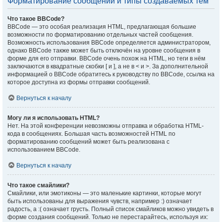
Форматирование сообщений и типы создаваемых тем
Что такое BBCode?
BBCode — это особая реализация HTML, предлагающая большие
возможности по форматированию отдельных частей сообщения.
Возможность использования BBCode определяется администратором,
однако BBCode также может быть отключён на уровне сообщения в
форме для его отправки. BBCode очень похож на HTML, но теги в нём
заключаются в квадратные скобки [ и ], а не в < и >. За дополнительной
информацией о BBCode обратитесь к руководству по BBCode, ссылка на
которое доступна из формы отправки сообщений.
Вернуться к началу
Могу ли я использовать HTML?
Нет. На этой конференции невозможны отправка и обработка HTML-
кода в сообщениях. Большая часть возможностей HTML по
форматированию сообщений может быть реализована с
использованием BBCode.
Вернуться к началу
Что такое смайлики?
Смайлики, или эмотиконы — это маленькие картинки, которые могут
быть использованы для выражения чувств, например :) означает
радость, а :( означает грусть. Полный список смайликов можно увидеть в
форме создания сообщений. Только не перестарайтесь, используя их: