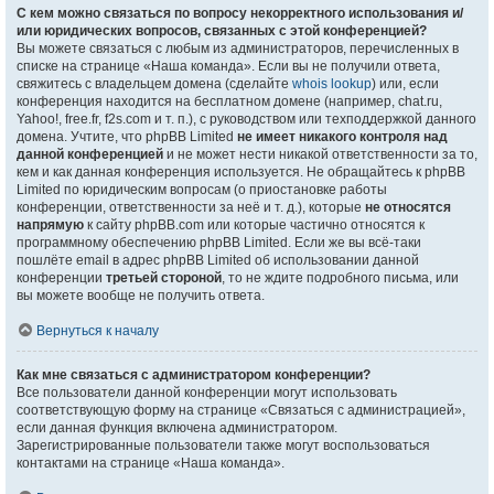
С кем можно связаться по вопросу некорректного использования и/
или юридических вопросов, связанных с этой конференцией?
Вы можете связаться с любым из администраторов, перечисленных в
списке на странице «Наша команда». Если вы не получили ответа,
свяжитесь с владельцем домена (сделайте
whois lookup
) или, если
конференция находится на бесплатном домене (например, chat.ru,
Yahoo!, free.fr, f2s.com и т. п.), с руководством или техподдержкой данного
домена. Учтите, что phpBB Limited
не имеет никакого контроля над
данной конференцией
и не может нести никакой ответственности за то,
кем и как данная конференция используется. Не обращайтесь к phpBB
Limited по юридическим вопросам (о приостановке работы
конференции, ответственности за неё и т. д.), которые
не относятся
напрямую
к сайту phpBB.com или которые частично относятся к
программному обеспечению phpBB Limited. Если же вы всё-таки
пошлёте email в адрес phpBB Limited об использовании данной
конференции
третьей стороной
, то не ждите подробного письма, или
вы можете вообще не получить ответа.
Вернуться к началу
Как мне связаться с администратором конференции?
Все пользователи данной конференции могут использовать
соответствующую форму на странице «Связаться с администрацией»,
если данная функция включена администратором.
Зарегистрированные пользователи также могут воспользоваться
контактами на странице «Наша команда».