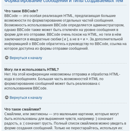
Форматирование сообщений и типы создаваемых тем
Что такое BBCode?
BBCode — это особая реализация HTML, предлагающая большие
возможности по форматированию отдельных частей сообщения.
Возможность использования BBCode определяется администратором,
однако BBCode также может быть отключён на уровне сообщения в
форме для его отправки. BBCode очень похож на HTML, но теги в нём
заключаются в квадратные скобки [ и ], а не в < и >. За дополнительной
информацией о BBCode обратитесь к руководству по BBCode, ссылка на
которое доступна из формы отправки сообщений.
Вернуться к началу
Могу ли я использовать HTML?
Нет. На этой конференции невозможны отправка и обработка HTML-
кода в сообщениях. Большая часть возможностей HTML по
форматированию сообщений может быть реализована с
использованием BBCode.
Вернуться к началу
Что такое смайлики?
Смайлики, или эмотиконы — это маленькие картинки, которые могут
быть использованы для выражения чувств, например :) означает
радость, а :( означает грусть. Полный список смайликов можно увидеть в
форме создания сообщений. Только не перестарайтесь, используя их: