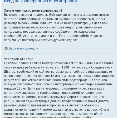
Вход на конференцию и регистрация
Зачем мне нужно регистрироваться?
Вы можете этого и не делать. Всё зависит от того, как администратор
настроил конференцию: должны ли вы зарегистрироваться, чтобы
размещать сообщения, или нет. Тем не менее регистрация даёт вам
дополнительные возможности, которые недоступны анонимным
пользователям: аватары, личные сообщения, отправка email-
сообщений, участие в группах и т. д. Регистрация займёт у вас всего
пару минут, поэтому мы рекомендуем это сделать.
Вернуться к началу
Что такое COPPA?
COPPA (Children’s Online Privacy Protection Act of 1998), или Акт о защите
частных прав ребёнка в интернете от 1998 г. — это закон Соединённых
Штатов, требующий от сайтов, которые могут собирать информацию от
несовершеннолетних младше 13 лет, иметь на это письменное согласие
родителей. Допустимо наличие иного вида подтверждения того, что
опекуны разрешают сбор личной информации от несовершеннолетних
младше 13 лет. Если вы не уверены, применимо ли это к вам, как к
регистрирующемуся на конференции, или к самой конференции,
обратитесь за помощью к юрисконсульту. Обратите внимание, что
phpBB Limited администрация данной конференции не может давать
рекомендаций по правовым вопросам и не является объектом
юридических отношений, кроме указанных в ответе на вопрос «С кем
можно связаться по вопросу некорректного использования и/или