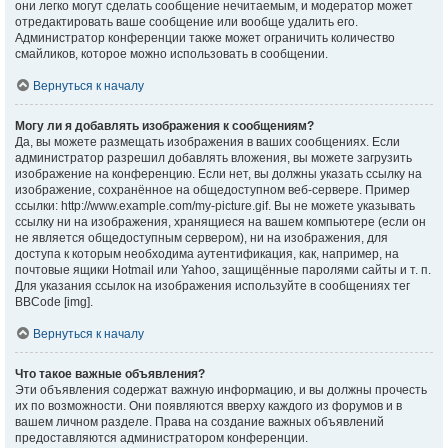
они легко могут сделать сообщение нечитаемым, и модератор может
отредактировать ваше сообщение или вообще удалить его.
Администратор конференции также может ограничить количество
смайликов, которое можно использовать в сообщении.
Вернуться к началу
Могу ли я добавлять изображения к сообщениям?
Да, вы можете размещать изображения в ваших сообщениях. Если
администратор разрешил добавлять вложения, вы можете загрузить
изображение на конференцию. Если нет, вы должны указать ссылку на
изображение, сохранённое на общедоступном веб-сервере. Пример
ссылки: http://www.example.com/my-picture.gif. Вы не можете указывать
ссылку ни на изображения, хранящиеся на вашем компьютере (если он
не является общедоступным сервером), ни на изображения, для
доступа к которым необходима аутентификация, как, например, на
почтовые ящики Hotmail или Yahoo, защищённые паролями сайты и т. п.
Для указания ссылок на изображения используйте в сообщениях тег
BBCode [img].
Вернуться к началу
Что такое важные объявления?
Эти объявления содержат важную информацию, и вы должны прочесть
их по возможности. Они появляются вверху каждого из форумов и в
вашем личном разделе. Права на создание важных объявлений
предоставляются администратором конференции.