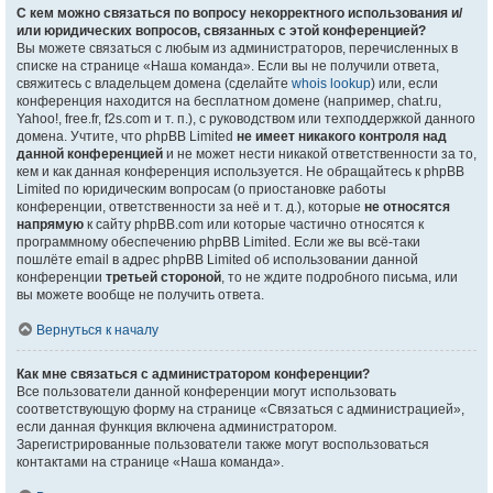
С кем можно связаться по вопросу некорректного использования и/
или юридических вопросов, связанных с этой конференцией?
Вы можете связаться с любым из администраторов, перечисленных в
списке на странице «Наша команда». Если вы не получили ответа,
свяжитесь с владельцем домена (сделайте
whois lookup
) или, если
конференция находится на бесплатном домене (например, chat.ru,
Yahoo!, free.fr, f2s.com и т. п.), с руководством или техподдержкой данного
домена. Учтите, что phpBB Limited
не имеет никакого контроля над
данной конференцией
и не может нести никакой ответственности за то,
кем и как данная конференция используется. Не обращайтесь к phpBB
Limited по юридическим вопросам (о приостановке работы
конференции, ответственности за неё и т. д.), которые
не относятся
напрямую
к сайту phpBB.com или которые частично относятся к
программному обеспечению phpBB Limited. Если же вы всё-таки
пошлёте email в адрес phpBB Limited об использовании данной
конференции
третьей стороной
, то не ждите подробного письма, или
вы можете вообще не получить ответа.
Вернуться к началу
Как мне связаться с администратором конференции?
Все пользователи данной конференции могут использовать
соответствующую форму на странице «Связаться с администрацией»,
если данная функция включена администратором.
Зарегистрированные пользователи также могут воспользоваться
контактами на странице «Наша команда».