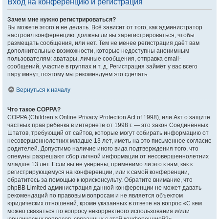
Вход на конференцию и регистрация
Зачем мне нужно регистрироваться?
Вы можете этого и не делать. Всё зависит от того, как администратор
настроил конференцию: должны ли вы зарегистрироваться, чтобы
размещать сообщения, или нет. Тем не менее регистрация даёт вам
дополнительные возможности, которые недоступны анонимным
пользователям: аватары, личные сообщения, отправка email-
сообщений, участие в группах и т. д. Регистрация займёт у вас всего
пару минут, поэтому мы рекомендуем это сделать.
Вернуться к началу
Что такое COPPA?
COPPA (Children’s Online Privacy Protection Act of 1998), или Акт о защите
частных прав ребёнка в интернете от 1998 г. — это закон Соединённых
Штатов, требующий от сайтов, которые могут собирать информацию от
несовершеннолетних младше 13 лет, иметь на это письменное согласие
родителей. Допустимо наличие иного вида подтверждения того, что
опекуны разрешают сбор личной информации от несовершеннолетних
младше 13 лет. Если вы не уверены, применимо ли это к вам, как к
регистрирующемуся на конференции, или к самой конференции,
обратитесь за помощью к юрисконсульту. Обратите внимание, что
phpBB Limited администрация данной конференции не может давать
рекомендаций по правовым вопросам и не является объектом
юридических отношений, кроме указанных в ответе на вопрос «С кем
можно связаться по вопросу некорректного использования и/или