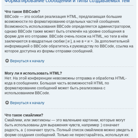
Форматирование сообщений и типы создаваемых тем
Что такое BBCode?
BBCode — это особая реализация HTML, предлагающая большие
возможности по форматированию отдельных частей сообщения.
Возможность использования BBCode определяется администратором,
однако BBCode также может быть отключён на уровне сообщения в
форме для его отправки. BBCode очень похож на HTML, но теги в нём
заключаются в квадратные скобки [ и ], а не в < и >. За дополнительной
информацией о BBCode обратитесь к руководству по BBCode, ссылка на
которое доступна из формы отправки сообщений.
Вернуться к началу
Могу ли я использовать HTML?
Нет. На этой конференции невозможны отправка и обработка HTML-
кода в сообщениях. Большая часть возможностей HTML по
форматированию сообщений может быть реализована с
использованием BBCode.
Вернуться к началу
Что такое смайлики?
Смайлики, или эмотиконы — это маленькие картинки, которые могут
быть использованы для выражения чувств, например :) означает
радость, а :( означает грусть. Полный список смайликов можно увидеть в
форме создания сообщений. Только не перестарайтесь, используя их: