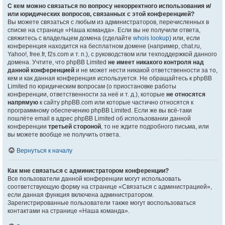
С кем можно связаться по вопросу некорректного использования и/
или юридических вопросов, связанных с этой конференцией?
Вы можете связаться с любым из администраторов, перечисленных в
списке на странице «Наша команда». Если вы не получили ответа,
свяжитесь с владельцем домена (сделайте
whois lookup
) или, если
конференция находится на бесплатном домене (например, chat.ru,
Yahoo!, free.fr, f2s.com и т. п.), с руководством или техподдержкой данного
домена. Учтите, что phpBB Limited
не имеет никакого контроля над
данной конференцией
и не может нести никакой ответственности за то,
кем и как данная конференция используется. Не обращайтесь к phpBB
Limited по юридическим вопросам (о приостановке работы
конференции, ответственности за неё и т. д.), которые
не относятся
напрямую
к сайту phpBB.com или которые частично относятся к
программному обеспечению phpBB Limited. Если же вы всё-таки
пошлёте email в адрес phpBB Limited об использовании данной
конференции
третьей стороной
, то не ждите подробного письма, или
вы можете вообще не получить ответа.
Вернуться к началу
Как мне связаться с администратором конференции?
Все пользователи данной конференции могут использовать
соответствующую форму на странице «Связаться с администрацией»,
если данная функция включена администратором.
Зарегистрированные пользователи также могут воспользоваться
контактами на странице «Наша команда».