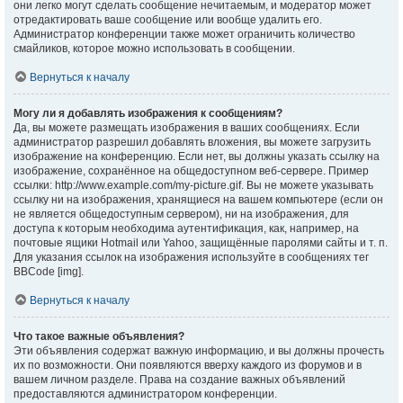
они легко могут сделать сообщение нечитаемым, и модератор может
отредактировать ваше сообщение или вообще удалить его.
Администратор конференции также может ограничить количество
смайликов, которое можно использовать в сообщении.
Вернуться к началу
Могу ли я добавлять изображения к сообщениям?
Да, вы можете размещать изображения в ваших сообщениях. Если
администратор разрешил добавлять вложения, вы можете загрузить
изображение на конференцию. Если нет, вы должны указать ссылку на
изображение, сохранённое на общедоступном веб-сервере. Пример
ссылки: http://www.example.com/my-picture.gif. Вы не можете указывать
ссылку ни на изображения, хранящиеся на вашем компьютере (если он
не является общедоступным сервером), ни на изображения, для
доступа к которым необходима аутентификация, как, например, на
почтовые ящики Hotmail или Yahoo, защищённые паролями сайты и т. п.
Для указания ссылок на изображения используйте в сообщениях тег
BBCode [img].
Вернуться к началу
Что такое важные объявления?
Эти объявления содержат важную информацию, и вы должны прочесть
их по возможности. Они появляются вверху каждого из форумов и в
вашем личном разделе. Права на создание важных объявлений
предоставляются администратором конференции.