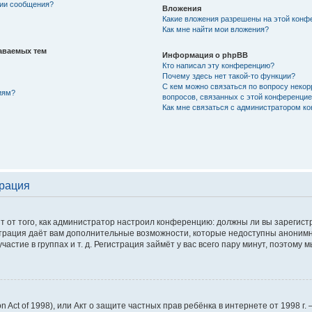
нии сообщения?
Вложения
Какие вложения разрешены на этой конф
Как мне найти мои вложения?
аваемых тем
Информация о phpBB
Кто написал эту конференцию?
Почему здесь нет такой-то функции?
С кем можно связаться по вопросу некор
иям?
вопросов, связанных с этой конференци
Как мне связаться с администратором к
трация
сит от того, как администратор настроил конференцию: должны ли вы зарегис
истрация даёт вам дополнительные возможности, которые недоступны аноним
астие в группах и т. д. Регистрация займёт у вас всего пару минут, поэтому 
tion Act of 1998), или Акт о защите частных прав ребёнка в интернете от 1998 