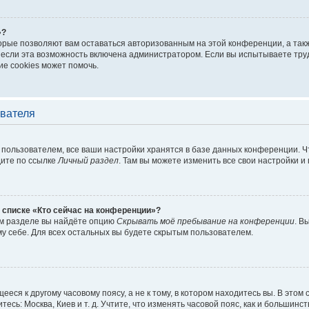
»?
торые позволяют вам оставаться авторизованным на этой конференции, а такж
если эта возможность включена администратором. Если вы испытываете труд
е cookies может помочь.
ователя
пользователем, все ваши настройки хранятся в базе данных конференции. Ч
дите по ссылке
Личный раздел
. Там вы можете изменить все свои настройки и
 списке «Кто сейчас на конференции»?
ом разделе вы найдёте опцию
Скрывать моё пребывание на конференции
. В
у себе. Для всех остальных вы будете скрытым пользователем.
еся к другому часовому поясу, а не к тому, в котором находитесь вы. В этом
тесь: Москва, Киев и т. д. Учтите, что изменять часовой пояс, как и большинст