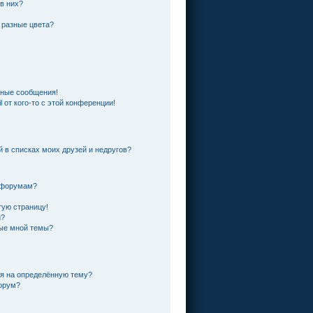
 в них?
 разные цвета?
чные сообщения!
 от кого-то с этой конференции!
й в списках моих друзей и недругов?
и форумам?
тую страницу!
и?
ные мной темы?
ся на определённую тему?
форум?