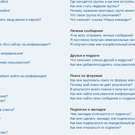
войти!
Где находятся группы и как мне вступить
Как мне стать лидером группы?
 войти!
Почему названия некоторых групп имеют
Что такое группа по умолчанию?
ять ввод имени и пароля?
Что означает ссылка «Наша команда»?
Личные сообщения
Я не могу отправить личные сообщения!
Я постоянно получаю нежелательные ли
ке «Кто сейчас на конференции»?
Я получил спам или оскорбительный email
 неправильное!
Друзья и недруги
Что означают списки друзей и недругов?
енем пользователя?
Как мне добавлять/удалять пользователе
Поиск по форумам
требуют войти на конференцию!
Как мне выполнить поиск по форуму ил
Почему мой поиск не даёт результатов?
В результате моего поиска я получил пус
Как мне найти пользователя конференци
ение?
Как мне найти свои сообщения и создан
нию?
Подписки и закладки
в ответа?
Чем закладки отличаются от подписок?
Как мне сделать закладку или подписать
?
Как мне подписаться на определённый 
Как мне отказаться от подписки?
тору?