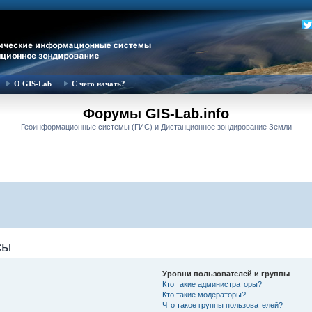
О GIS-Lab
С чего начать?
Форумы GIS-Lab.info
Геоинформационные системы (ГИС) и Дистанционное зондирование Земли
сы
Уровни пользователей и группы
Кто такие администраторы?
Кто такие модераторы?
Что такое группы пользователей?