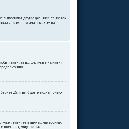
е выполняют другие функции, такие как
ности со входом или выходом на
тобы изменить их, щёлкните на имени
 предпочтения.
ыберите
Да
, и вы будете видны только
 случае измените в личных настройках
во настроек, могут только