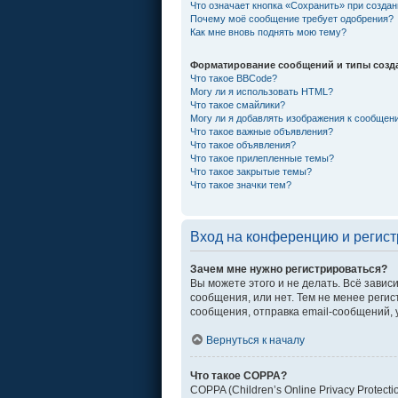
Что означает кнопка «Сохранить» при созда
Почему моё сообщение требует одобрения?
Как мне вновь поднять мою тему?
Форматирование сообщений и типы созд
Что такое BBCode?
Могу ли я использовать HTML?
Что такое смайлики?
Могу ли я добавлять изображения к сообщен
Что такое важные объявления?
Что такое объявления?
Что такое прилепленные темы?
Что такое закрытые темы?
Что такое значки тем?
Вход на конференцию и регис
Зачем мне нужно регистрироваться?
Вы можете этого и не делать. Всё зави
сообщения, или нет. Тем не менее рег
сообщения, отправка email-сообщений, уч
Вернуться к началу
Что такое COPPA?
COPPA (Children’s Online Privacy Protec