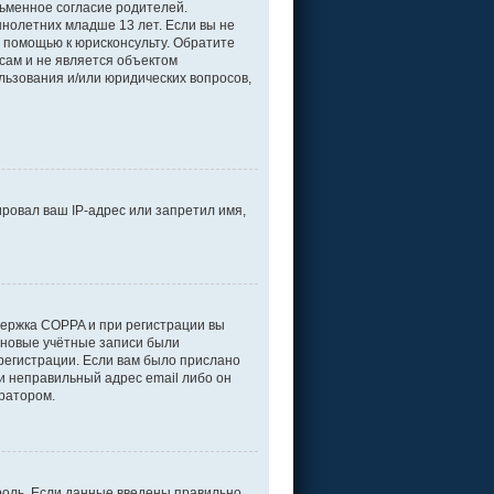
ьменное согласие родителей.
нолетних младше 13 лет. Если вы не
а помощью к юрисконсульту. Обратите
сам и не является объектом
льзования и/или юридических вопросов,
ровал ваш IP-адрес или запретил имя,
держка COPPA и при регистрации вы
е новые учётные записи были
регистрации. Если вам было прислано
и неправильный адрес email либо он
тратором.
роль. Если данные введены правильно,