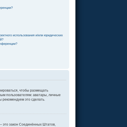
еренции?
ректного использования и/или юридических
ей?
онференции?
трироваться, чтобы размещать
ным пользователям: аватары, личные
мы рекомендуем это сделать.
г. — это закон Соединённых Штатов,