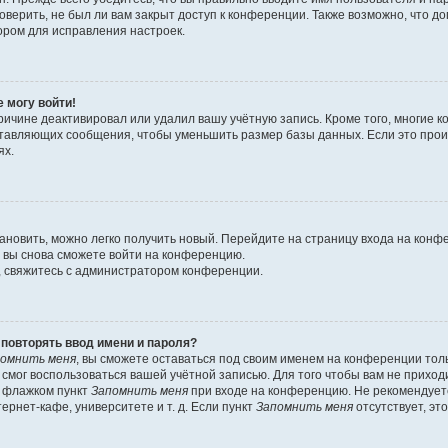
оверить, не был ли вам закрыт доступ к конференции. Также возможно, что 
ором для исправления настроек.
е могу войти!
ричине деактивировал или удалил вашу учётную запись. Кроме того, многие
ставляющих сообщения, чтобы уменьшить размер базы данных. Если это про
ях.
тановить, можно легко получить новый. Перейдите на страницу входа на кон
о вы снова сможете войти на конференцию.
, свяжитесь с администратором конференции.
повторять ввод имени и пароля?
омнить меня
, вы сможете оставаться под своим именем на конференции тол
е смог воспользоваться вашей учётной записью. Для того чтобы вам не прихо
ь флажком пункт
Запомнить меня
при входе на конференцию. Не рекомендует
ернет-кафе, университете и т. д. Если пункт
Запомнить меня
отсутствует, эт