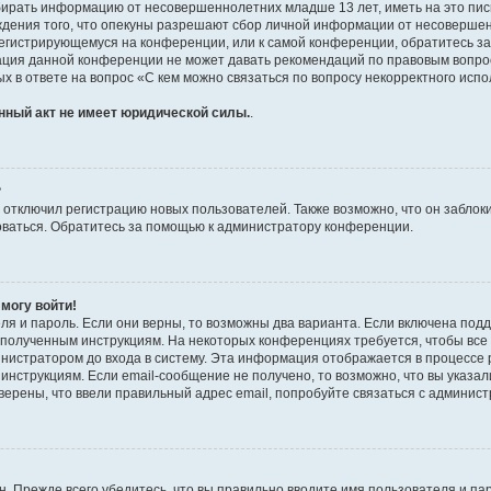
бирать информацию от несовершеннолетних младше 13 лет, иметь на это пис
ждения того, что опекуны разрешают сбор личной информации от несовершен
к регистрирующемуся на конференции, или к самой конференции, обратитесь з
рация данной конференции не может давать рекомендаций по правовым вопро
х в ответе на вопрос «С кем можно связаться по вопросу некорректного испо
нный акт не имеет юридической силы.
.
?
тключил регистрацию новых пользователей. Также возможно, что он заблоки
оваться. Обратитесь за помощью к администратору конференции.
 могу войти!
ля и пароль. Если они верны, то возможны два варианта. Если включена под
те полученным инструкциям. На некоторых конференциях требуется, чтобы вс
нистратором до входа в систему. Эта информация отображается в процессе 
инструкциям. Если email-сообщение не получено, то возможно, что вы указал
верены, что ввели правильный адрес email, попробуйте связаться с админис
. Прежде всего убедитесь, что вы правильно вводите имя пользователя и па