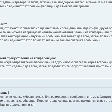
 администратора зависит, включена ли поддержка аватар, а также какие тип
итесь с администратором конференции для выяснения причин.
 его?
ем, отражают количество созданных вами сообщений или идентифицируют о
о вы не можете напрямую изменять наименования званий на конференции, та
ряйте конференцию ненужными сообщениями только для того, чтобы повысит
ор или администратор понизят значение вашего счётчика сообщений.
 меня требуют войти на конференцию!
и могут отправлять email-сообщения другим пользователям через встроенну
сть. Это сделано для того, чтобы предотвратить злоупотребления почтовой
щение?
кните по кнопке «Новая тема». Для размещения сообщения в теме щёлкните 
ем отправить сообщение. Перечень ваших прав доступа находится внизу ст
авлять вложения» и т.п.