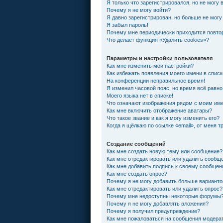
Я только что зарегистрировался, но не могу 
Почему я не могу войти?
Я давно зарегистрирован, но больше не могу
Я забыл пароль!
Почему мне периодически приходится повтор
Что делает функция «Удалить cookies»?
Параметры и настройки пользователя
Как мне изменить мои настройки?
Как избежать появления моего имени в спис
На конференции неправильное время!
Я изменил часовой пояс, но время всё равно
Моего языка нет в списке!
Что означают изображения рядом с моим им
Как мне включить отображение аватары?
Что такое звание и как я могу изменить его?
Когда я щёлкаю по ссылке «email», от меня 
Создание сообщений
Как мне создать новую тему или сообщение?
Как мне отредактировать или удалить сообщ
Как мне добавить подпись к своему сообще
Как мне создать опрос?
Почему я не могу добавить больше варианто
Как мне отредактировать или удалить опрос?
Почему мне недоступны некоторые форумы
Почему я не могу добавлять вложения?
Почему я получил предупреждение?
Как мне пожаловаться на сообщения модера