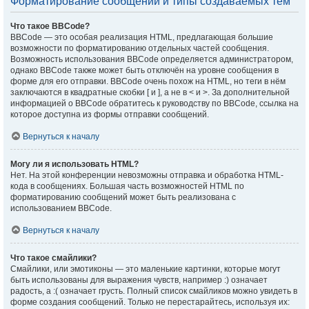
Форматирование сообщений и типы создаваемых тем
Что такое BBCode?
BBCode — это особая реализация HTML, предлагающая большие
возможности по форматированию отдельных частей сообщения.
Возможность использования BBCode определяется администратором,
однако BBCode также может быть отключён на уровне сообщения в
форме для его отправки. BBCode очень похож на HTML, но теги в нём
заключаются в квадратные скобки [ и ], а не в < и >. За дополнительной
информацией о BBCode обратитесь к руководству по BBCode, ссылка на
которое доступна из формы отправки сообщений.
Вернуться к началу
Могу ли я использовать HTML?
Нет. На этой конференции невозможны отправка и обработка HTML-
кода в сообщениях. Большая часть возможностей HTML по
форматированию сообщений может быть реализована с
использованием BBCode.
Вернуться к началу
Что такое смайлики?
Смайлики, или эмотиконы — это маленькие картинки, которые могут
быть использованы для выражения чувств, например :) означает
радость, а :( означает грусть. Полный список смайликов можно увидеть в
форме создания сообщений. Только не перестарайтесь, используя их: