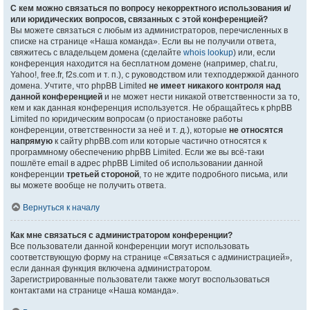
С кем можно связаться по вопросу некорректного использования и/
или юридических вопросов, связанных с этой конференцией?
Вы можете связаться с любым из администраторов, перечисленных в
списке на странице «Наша команда». Если вы не получили ответа,
свяжитесь с владельцем домена (сделайте
whois lookup
) или, если
конференция находится на бесплатном домене (например, chat.ru,
Yahoo!, free.fr, f2s.com и т. п.), с руководством или техподдержкой данного
домена. Учтите, что phpBB Limited
не имеет никакого контроля над
данной конференцией
и не может нести никакой ответственности за то,
кем и как данная конференция используется. Не обращайтесь к phpBB
Limited по юридическим вопросам (о приостановке работы
конференции, ответственности за неё и т. д.), которые
не относятся
напрямую
к сайту phpBB.com или которые частично относятся к
программному обеспечению phpBB Limited. Если же вы всё-таки
пошлёте email в адрес phpBB Limited об использовании данной
конференции
третьей стороной
, то не ждите подробного письма, или
вы можете вообще не получить ответа.
Вернуться к началу
Как мне связаться с администратором конференции?
Все пользователи данной конференции могут использовать
соответствующую форму на странице «Связаться с администрацией»,
если данная функция включена администратором.
Зарегистрированные пользователи также могут воспользоваться
контактами на странице «Наша команда».