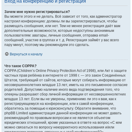
Вход на конференцию и регистрация
Зачем мне нужно регистрироваться?
Вы можете этого и не делать. Всё зависит от того, как администратор
настроил конференцию: должны ли вы зарегистрироваться, чтобы
размещать сообщения, или нет. Тем не менее регистрация даёт вам
дополнительные возможности, которые недоступны анонимным
пользователям: аватары, личные сообщения, отправка email-
сообщений, участие в группах и т. д. Регистрация займёт у вас всего
пару минут, поэтому мы рекомендуем это сделать.
Вернуться к началу
Что такое COPPA?
COPPA (Children’s Online Privacy Protection Act of 1998), или Акт о защите
частных прав ребёнка в интернете от 1998 г. — это закон Соединённых
Штатов, требующий от сайтов, которые могут собирать информацию от
несовершеннолетних младше 13 лет, иметь на это письменное согласие
родителей. Допустимо наличие иного вида подтверждения того, что
опекуны разрешают сбор личной информации от несовершеннолетних
младше 13 лет. Если вы не уверены, применимо ли это к вам, как к
регистрирующемуся на конференции, или к самой конференции,
обратитесь за помощью к юрисконсульту. Обратите внимание, что
phpBB Limited администрация данной конференции не может давать
рекомендаций по правовым вопросам и не является объектом
юридических отношений, кроме указанных в ответе на вопрос «С кем
можно связаться по вопросу некорректного использования и/или