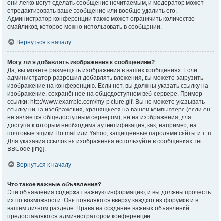
они легко могут сделать сообщение нечитаемым, и модератор может
отредактировать ваше сообщение или вообще удалить его.
Администратор конференции также может ограничить количество
смайликов, которое можно использовать в сообщении.
Вернуться к началу
Могу ли я добавлять изображения к сообщениям?
Да, вы можете размещать изображения в ваших сообщениях. Если
администратор разрешил добавлять вложения, вы можете загрузить
изображение на конференцию. Если нет, вы должны указать ссылку на
изображение, сохранённое на общедоступном веб-сервере. Пример
ссылки: http://www.example.com/my-picture.gif. Вы не можете указывать
ссылку ни на изображения, хранящиеся на вашем компьютере (если он
не является общедоступным сервером), ни на изображения, для
доступа к которым необходима аутентификация, как, например, на
почтовые ящики Hotmail или Yahoo, защищённые паролями сайты и т. п.
Для указания ссылок на изображения используйте в сообщениях тег
BBCode [img].
Вернуться к началу
Что такое важные объявления?
Эти объявления содержат важную информацию, и вы должны прочесть
их по возможности. Они появляются вверху каждого из форумов и в
вашем личном разделе. Права на создание важных объявлений
предоставляются администратором конференции.