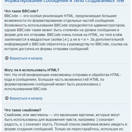
Форматирование сообщений и типы создаваемых тем
Что такое BBCode?
BBCode — это особая реализация HTML, предлагающая большие
возможности по форматированию отдельных частей сообщения.
Возможность использования BBCode определяется администратором,
однако BBCode также может быть отключён на уровне сообщения в
форме для его отправки. BBCode очень похож на HTML, но теги в нём
заключаются в квадратные скобки [ и ], а не в < и >. За дополнительной
информацией о BBCode обратитесь к руководству по BBCode, ссылка на
которое доступна из формы отправки сообщений.
Вернуться к началу
Могу ли я использовать HTML?
Нет. На этой конференции невозможны отправка и обработка HTML-
кода в сообщениях. Большая часть возможностей HTML по
форматированию сообщений может быть реализована с
использованием BBCode.
Вернуться к началу
Что такое смайлики?
Смайлики, или эмотиконы — это маленькие картинки, которые могут
быть использованы для выражения чувств, например :) означает
радость, а :( означает грусть. Полный список смайликов можно увидеть в
форме создания сообщений. Только не перестарайтесь, используя их: