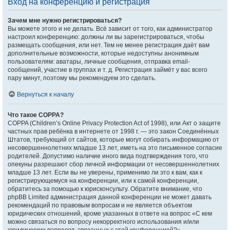
Вход на конференцию и регистрация
Зачем мне нужно регистрироваться?
Вы можете этого и не делать. Всё зависит от того, как администратор
настроил конференцию: должны ли вы зарегистрироваться, чтобы
размещать сообщения, или нет. Тем не менее регистрация даёт вам
дополнительные возможности, которые недоступны анонимным
пользователям: аватары, личные сообщения, отправка email-
сообщений, участие в группах и т. д. Регистрация займёт у вас всего
пару минут, поэтому мы рекомендуем это сделать.
Вернуться к началу
Что такое COPPA?
COPPA (Children’s Online Privacy Protection Act of 1998), или Акт о защите
частных прав ребёнка в интернете от 1998 г. — это закон Соединённых
Штатов, требующий от сайтов, которые могут собирать информацию от
несовершеннолетних младше 13 лет, иметь на это письменное согласие
родителей. Допустимо наличие иного вида подтверждения того, что
опекуны разрешают сбор личной информации от несовершеннолетних
младше 13 лет. Если вы не уверены, применимо ли это к вам, как к
регистрирующемуся на конференции, или к самой конференции,
обратитесь за помощью к юрисконсульту. Обратите внимание, что
phpBB Limited администрация данной конференции не может давать
рекомендаций по правовым вопросам и не является объектом
юридических отношений, кроме указанных в ответе на вопрос «С кем
можно связаться по вопросу некорректного использования и/или