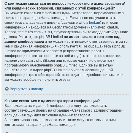
С кем можно связаться по вопросу некорректного использования и/
или юридических вопросов, связанных с этой конференцией?
Вы можете связаться с любым из администраторов, перечисленных в
списке на странице «Наша команда». Если вы не получили ответа,
свяжитесь с владельцем домена (сделайте
whois lookup
) или, если
конференция находится на бесплатном домене (например, chat.ru,
Yahoo!, free.fr, f2s.com и т. п.), с руководством или техподдержкой данного
домена. Учтите, что phpBB Limited
не имеет никакого контроля над
данной конференцией
и не может нести никакой ответственности за то,
кем и как данная конференция используется. Не обращайтесь к phpBB
Limited по юридическим вопросам (о приостановке работы
конференции, ответственности за неё и т. д.), которые
не относятся
напрямую
к сайту phpBB.com или которые частично относятся к
программному обеспечению phpBB Limited. Если же вы всё-таки
пошлёте email в адрес phpBB Limited об использовании данной
конференции
третьей стороной
, то не ждите подробного письма, или
вы можете вообще не получить ответа.
Вернуться к началу
Как мне связаться с администратором конференции?
Все пользователи данной конференции могут использовать
соответствующую форму на странице «Связаться с администрацией»,
если данная функция включена администратором.
Зарегистрированные пользователи также могут воспользоваться
контактами на странице «Наша команда».