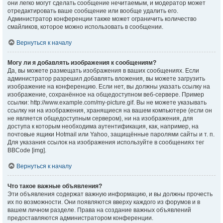
они легко могут сделать сообщение нечитаемым, и модератор может
отредактировать ваше сообщение или вообще удалить его.
Администратор конференции также может ограничить количество
смайликов, которое можно использовать в сообщении.
Вернуться к началу
Могу ли я добавлять изображения к сообщениям?
Да, вы можете размещать изображения в ваших сообщениях. Если
администратор разрешил добавлять вложения, вы можете загрузить
изображение на конференцию. Если нет, вы должны указать ссылку на
изображение, сохранённое на общедоступном веб-сервере. Пример
ссылки: http://www.example.com/my-picture.gif. Вы не можете указывать
ссылку ни на изображения, хранящиеся на вашем компьютере (если он
не является общедоступным сервером), ни на изображения, для
доступа к которым необходима аутентификация, как, например, на
почтовые ящики Hotmail или Yahoo, защищённые паролями сайты и т. п.
Для указания ссылок на изображения используйте в сообщениях тег
BBCode [img].
Вернуться к началу
Что такое важные объявления?
Эти объявления содержат важную информацию, и вы должны прочесть
их по возможности. Они появляются вверху каждого из форумов и в
вашем личном разделе. Права на создание важных объявлений
предоставляются администратором конференции.