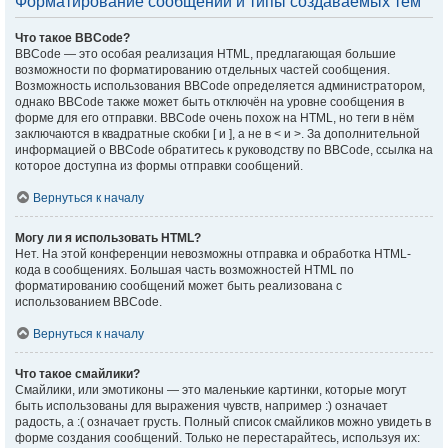
Форматирование сообщений и типы создаваемых тем
Что такое BBCode?
BBCode — это особая реализация HTML, предлагающая большие
возможности по форматированию отдельных частей сообщения.
Возможность использования BBCode определяется администратором,
однако BBCode также может быть отключён на уровне сообщения в
форме для его отправки. BBCode очень похож на HTML, но теги в нём
заключаются в квадратные скобки [ и ], а не в < и >. За дополнительной
информацией о BBCode обратитесь к руководству по BBCode, ссылка на
которое доступна из формы отправки сообщений.
Вернуться к началу
Могу ли я использовать HTML?
Нет. На этой конференции невозможны отправка и обработка HTML-
кода в сообщениях. Большая часть возможностей HTML по
форматированию сообщений может быть реализована с
использованием BBCode.
Вернуться к началу
Что такое смайлики?
Смайлики, или эмотиконы — это маленькие картинки, которые могут
быть использованы для выражения чувств, например :) означает
радость, а :( означает грусть. Полный список смайликов можно увидеть в
форме создания сообщений. Только не перестарайтесь, используя их: