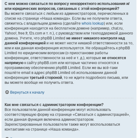
С кем можно связаться по вопросу некорректного использования и/
или юридических вопросов, связанных с этой конференцией?
Вы можете связаться с любым из администраторов, перечисленных в
списке на странице «Наша команда». Если вы не получили ответа,
свяжитесь с владельцем домена (сделайте
whois lookup
) или, если
конференция находится на бесплатном домене (например, chat.ru,
Yahoo!, free.fr, f2s.com и т. п.), с руководством или техподдержкой данного
домена. Учтите, что phpBB Limited
не имеет никакого контроля над
данной конференцией
и не может нести никакой ответственности за то,
кем и как данная конференция используется. Не обращайтесь к phpBB
Limited по юридическим вопросам (о приостановке работы
конференции, ответственности за неё и т. д.), которые
не относятся
напрямую
к сайту phpBB.com или которые частично относятся к
программному обеспечению phpBB Limited. Если же вы всё-таки
пошлёте email в адрес phpBB Limited об использовании данной
конференции
третьей стороной
, то не ждите подробного письма, или
вы можете вообще не получить ответа.
Вернуться к началу
Как мне связаться с администратором конференции?
Все пользователи данной конференции могут использовать
соответствующую форму на странице «Связаться с администрацией»,
если данная функция включена администратором.
Зарегистрированные пользователи также могут воспользоваться
контактами на странице «Наша команда».