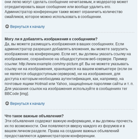
они легко могут сделать сообщение нечитаемым, и модератор может
отредактировать ваше сообщение или вообще удалить его.
Администратор конференции также может ограничить количество
смайликов, которое можно использовать в сообщении.
Вернуться к началу
Могу ли я добавлять изображения к сообщениям?
Да, вы можете размещать изображения в ваших сообщениях. Если
администратор разрешил добавлять вложения, вы можете загрузить
изображение на конференцию. Если нет, вы должны указать ссылку на
изображение, сохранённое на общедоступном веб-сервере. Пример
ссылки: http://www.example.com/my-picture.gif. Вы не можете указывать
ссылку ни на изображения, хранящиеся на вашем компьютере (если он
не является общедоступным сервером), ни на изображения, для
доступа к которым необходима аутентификация, как, например, на
почтовые ящики Hotmail или Yahoo, защищённые паролями сайты и т. п.
Для указания ссылок на изображения используйте в сообщениях тег
BBCode [img].
Вернуться к началу
Что такое важные объявления?
Эти объявления содержат важную информацию, и вы должны прочесть
их по возможности. Они появляются вверху каждого из форумов и в
вашем личном разделе. Права на создание важных объявлений
предоставляются администратором конференции.