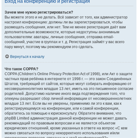
Вход на конференцию и регистрация
Зачем мне нужно регистрироваться?
Вы можете этого и не делать. Всё зависит от того, как администратор
настроил конференцию: должны ли вы зарегистрироваться, чтобы
размещать сообщения, или нет. Тем не менее регистрация даёт вам
дополнительные возможности, которые недоступны анонимным
пользователям: аватары, личные сообщения, отправка email-
сообщений, участие в группах и т. д. Регистрация займёт у вас всего
пару минут, поэтому мы рекомендуем это сделать.
Вернуться к началу
Что такое COPPA?
COPPA (Children’s Online Privacy Protection Act of 1998), или Акт о защите
частных прав ребёнка в интернете от 1998 г. — это закон Соединённых
Штатов, требующий от сайтов, которые могут собирать информацию от
несовершеннолетних младше 13 лет, иметь на это письменное согласие
родителей. Допустимо наличие иного вида подтверждения того, что
опекуны разрешают сбор личной информации от несовершеннолетних
младше 13 лет. Если вы не уверены, применимо ли это к вам, как к
регистрирующемуся на конференции, или к самой конференции,
обратитесь за помощью к юрисконсульту. Обратите внимание, что
phpBB Limited администрация данной конференции не может давать
рекомендаций по правовым вопросам и не является объектом
юридических отношений, кроме указанных в ответе на вопрос «С кем
можно связаться по вопросу некорректного использования и/или