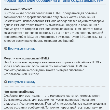
Форматирование сообщений и типы создаваемых тем
Что такое BBCode?
BBCode — это особая реализация HTML, предлагающая большие
возможности по форматированию отдельных частей сообщения.
Возможность использования BBCode определяется администратором,
однако BBCode также может быть отключён на уровне сообщения в
форме для его отправки. BBCode очень похож на HTML, но теги в нём
заключаются в квадратные скобки [ и ], а не в < и >. За дополнительной
информацией о BBCode обратитесь к руководству по BBCode, ссылка на
которое доступна из формы отправки сообщений.
Вернуться к началу
Могу ли я использовать HTML?
Нет. На этой конференции невозможны отправка и обработка HTML-
кода в сообщениях. Большая часть возможностей HTML по
форматированию сообщений может быть реализована с
использованием BBCode.
Вернуться к началу
Что такое смайлики?
Смайлики, или эмотиконы — это маленькие картинки, которые могут
быть использованы для выражения чувств, например :) означает
радость, а :( означает грусть. Полный список смайликов можно увидеть в
форме создания сообщений. Только не перестарайтесь, используя их: