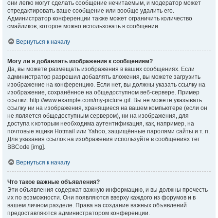
они легко могут сделать сообщение нечитаемым, и модератор может
отредактировать ваше сообщение или вообще удалить его.
Администратор конференции также может ограничить количество
смайликов, которое можно использовать в сообщении.
Вернуться к началу
Могу ли я добавлять изображения к сообщениям?
Да, вы можете размещать изображения в ваших сообщениях. Если
администратор разрешил добавлять вложения, вы можете загрузить
изображение на конференцию. Если нет, вы должны указать ссылку на
изображение, сохранённое на общедоступном веб-сервере. Пример
ссылки: http://www.example.com/my-picture.gif. Вы не можете указывать
ссылку ни на изображения, хранящиеся на вашем компьютере (если он
не является общедоступным сервером), ни на изображения, для
доступа к которым необходима аутентификация, как, например, на
почтовые ящики Hotmail или Yahoo, защищённые паролями сайты и т. п.
Для указания ссылок на изображения используйте в сообщениях тег
BBCode [img].
Вернуться к началу
Что такое важные объявления?
Эти объявления содержат важную информацию, и вы должны прочесть
их по возможности. Они появляются вверху каждого из форумов и в
вашем личном разделе. Права на создание важных объявлений
предоставляются администратором конференции.