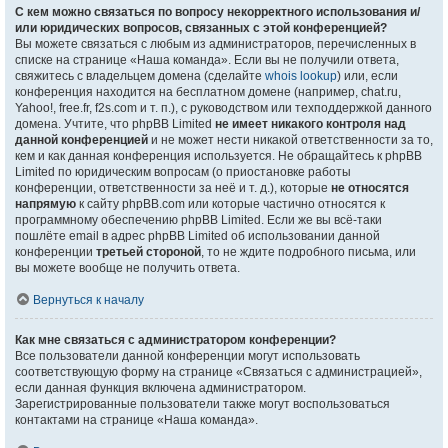
С кем можно связаться по вопросу некорректного использования и/
или юридических вопросов, связанных с этой конференцией?
Вы можете связаться с любым из администраторов, перечисленных в
списке на странице «Наша команда». Если вы не получили ответа,
свяжитесь с владельцем домена (сделайте
whois lookup
) или, если
конференция находится на бесплатном домене (например, chat.ru,
Yahoo!, free.fr, f2s.com и т. п.), с руководством или техподдержкой данного
домена. Учтите, что phpBB Limited
не имеет никакого контроля над
данной конференцией
и не может нести никакой ответственности за то,
кем и как данная конференция используется. Не обращайтесь к phpBB
Limited по юридическим вопросам (о приостановке работы
конференции, ответственности за неё и т. д.), которые
не относятся
напрямую
к сайту phpBB.com или которые частично относятся к
программному обеспечению phpBB Limited. Если же вы всё-таки
пошлёте email в адрес phpBB Limited об использовании данной
конференции
третьей стороной
, то не ждите подробного письма, или
вы можете вообще не получить ответа.
Вернуться к началу
Как мне связаться с администратором конференции?
Все пользователи данной конференции могут использовать
соответствующую форму на странице «Связаться с администрацией»,
если данная функция включена администратором.
Зарегистрированные пользователи также могут воспользоваться
контактами на странице «Наша команда».