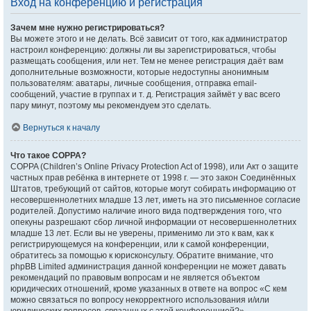
Вход на конференцию и регистрация
Зачем мне нужно регистрироваться?
Вы можете этого и не делать. Всё зависит от того, как администратор
настроил конференцию: должны ли вы зарегистрироваться, чтобы
размещать сообщения, или нет. Тем не менее регистрация даёт вам
дополнительные возможности, которые недоступны анонимным
пользователям: аватары, личные сообщения, отправка email-
сообщений, участие в группах и т. д. Регистрация займёт у вас всего
пару минут, поэтому мы рекомендуем это сделать.
Вернуться к началу
Что такое COPPA?
COPPA (Children’s Online Privacy Protection Act of 1998), или Акт о защите
частных прав ребёнка в интернете от 1998 г. — это закон Соединённых
Штатов, требующий от сайтов, которые могут собирать информацию от
несовершеннолетних младше 13 лет, иметь на это письменное согласие
родителей. Допустимо наличие иного вида подтверждения того, что
опекуны разрешают сбор личной информации от несовершеннолетних
младше 13 лет. Если вы не уверены, применимо ли это к вам, как к
регистрирующемуся на конференции, или к самой конференции,
обратитесь за помощью к юрисконсульту. Обратите внимание, что
phpBB Limited администрация данной конференции не может давать
рекомендаций по правовым вопросам и не является объектом
юридических отношений, кроме указанных в ответе на вопрос «С кем
можно связаться по вопросу некорректного использования и/или