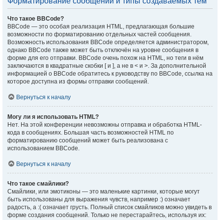
Форматирование сообщений и типы создаваемых тем
Что такое BBCode?
BBCode — это особая реализация HTML, предлагающая большие
возможности по форматированию отдельных частей сообщения.
Возможность использования BBCode определяется администратором,
однако BBCode также может быть отключён на уровне сообщения в
форме для его отправки. BBCode очень похож на HTML, но теги в нём
заключаются в квадратные скобки [ и ], а не в < и >. За дополнительной
информацией о BBCode обратитесь к руководству по BBCode, ссылка на
которое доступна из формы отправки сообщений.
Вернуться к началу
Могу ли я использовать HTML?
Нет. На этой конференции невозможны отправка и обработка HTML-
кода в сообщениях. Большая часть возможностей HTML по
форматированию сообщений может быть реализована с
использованием BBCode.
Вернуться к началу
Что такое смайлики?
Смайлики, или эмотиконы — это маленькие картинки, которые могут
быть использованы для выражения чувств, например :) означает
радость, а :( означает грусть. Полный список смайликов можно увидеть в
форме создания сообщений. Только не перестарайтесь, используя их: