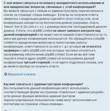
С кем можно связаться по вопросу некорректного использования и/
или юридических вопросов, связанных с этой конференцией?
Вы можете связаться с любым из администраторов, перечисленных в
списке на странице «Наша команда». Если вы не получили ответа,
свяжитесь с владельцем домена (сделайте
whois lookup
) или, если
конференция находится на бесплатном домене (например, chat.ru,
Yahoo!, free.fr, f2s.com и т. п.), с руководством или техподдержкой данного
домена. Учтите, что phpBB Limited
не имеет никакого контроля над
данной конференцией
и не может нести никакой ответственности за то,
кем и как данная конференция используется. Не обращайтесь к phpBB
Limited по юридическим вопросам (о приостановке работы
конференции, ответственности за неё и т. д.), которые
не относятся
напрямую
к сайту phpBB.com или которые частично относятся к
программному обеспечению phpBB Limited. Если же вы всё-таки
пошлёте email в адрес phpBB Limited об использовании данной
конференции
третьей стороной
, то не ждите подробного письма, или
вы можете вообще не получить ответа.
Вернуться к началу
Как мне связаться с администратором конференции?
Все пользователи данной конференции могут использовать
соответствующую форму на странице «Связаться с администрацией»,
если данная функция включена администратором.
Зарегистрированные пользователи также могут воспользоваться
контактами на странице «Наша команда».