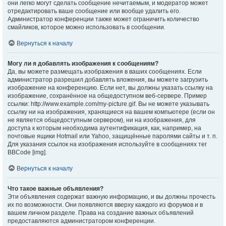
они легко могут сделать сообщение нечитаемым, и модератор может
отредактировать ваше сообщение или вообще удалить его.
Администратор конференции также может ограничить количество
смайликов, которое можно использовать в сообщении.
Вернуться к началу
Могу ли я добавлять изображения к сообщениям?
Да, вы можете размещать изображения в ваших сообщениях. Если
администратор разрешил добавлять вложения, вы можете загрузить
изображение на конференцию. Если нет, вы должны указать ссылку на
изображение, сохранённое на общедоступном веб-сервере. Пример
ссылки: http://www.example.com/my-picture.gif. Вы не можете указывать
ссылку ни на изображения, хранящиеся на вашем компьютере (если он
не является общедоступным сервером), ни на изображения, для
доступа к которым необходима аутентификация, как, например, на
почтовые ящики Hotmail или Yahoo, защищённые паролями сайты и т. п.
Для указания ссылок на изображения используйте в сообщениях тег
BBCode [img].
Вернуться к началу
Что такое важные объявления?
Эти объявления содержат важную информацию, и вы должны прочесть
их по возможности. Они появляются вверху каждого из форумов и в
вашем личном разделе. Права на создание важных объявлений
предоставляются администратором конференции.