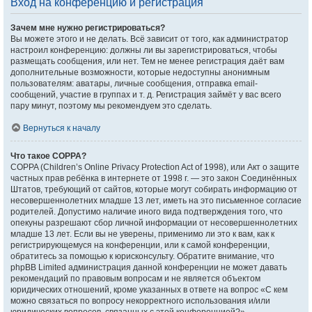
Вход на конференцию и регистрация
Зачем мне нужно регистрироваться?
Вы можете этого и не делать. Всё зависит от того, как администратор
настроил конференцию: должны ли вы зарегистрироваться, чтобы
размещать сообщения, или нет. Тем не менее регистрация даёт вам
дополнительные возможности, которые недоступны анонимным
пользователям: аватары, личные сообщения, отправка email-
сообщений, участие в группах и т. д. Регистрация займёт у вас всего
пару минут, поэтому мы рекомендуем это сделать.
Вернуться к началу
Что такое COPPA?
COPPA (Children’s Online Privacy Protection Act of 1998), или Акт о защите
частных прав ребёнка в интернете от 1998 г. — это закон Соединённых
Штатов, требующий от сайтов, которые могут собирать информацию от
несовершеннолетних младше 13 лет, иметь на это письменное согласие
родителей. Допустимо наличие иного вида подтверждения того, что
опекуны разрешают сбор личной информации от несовершеннолетних
младше 13 лет. Если вы не уверены, применимо ли это к вам, как к
регистрирующемуся на конференции, или к самой конференции,
обратитесь за помощью к юрисконсульту. Обратите внимание, что
phpBB Limited администрация данной конференции не может давать
рекомендаций по правовым вопросам и не является объектом
юридических отношений, кроме указанных в ответе на вопрос «С кем
можно связаться по вопросу некорректного использования и/или