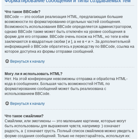
Форматирование сообщений и типы создаваемых тем
Что такое BBCode?
BBCode — это особая реализация HTML, предлагающая большие
возможности по форматированию отдельных частей сообщения.
Возможность использования BBCode определяется администратором,
однако BBCode также может быть отключён на уровне сообщения в
форме для его отправки. BBCode очень похож на HTML, но теги в нём
заключаются в квадратные скобки [ и ], а не в < и >. За дополнительной
информацией о BBCode обратитесь к руководству по BBCode, ссылка на
которое доступна из формы отправки сообщений.
Вернуться к началу
Могу ли я использовать HTML?
Нет. На этой конференции невозможны отправка и обработка HTML-
кода в сообщениях. Большая часть возможностей HTML по
форматированию сообщений может быть реализована с
использованием BBCode.
Вернуться к началу
Что такое смайлики?
Смайлики, или эмотиконы — это маленькие картинки, которые могут
быть использованы для выражения чувств, например :) означает
радость, а :( означает грусть. Полный список смайликов можно увидеть в
форме создания сообщений. Только не перестарайтесь, используя их: