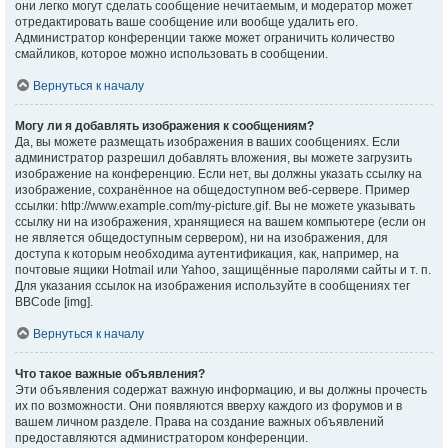
они легко могут сделать сообщение нечитаемым, и модератор может
отредактировать ваше сообщение или вообще удалить его.
Администратор конференции также может ограничить количество
смайликов, которое можно использовать в сообщении.
Вернуться к началу
Могу ли я добавлять изображения к сообщениям?
Да, вы можете размещать изображения в ваших сообщениях. Если
администратор разрешил добавлять вложения, вы можете загрузить
изображение на конференцию. Если нет, вы должны указать ссылку на
изображение, сохранённое на общедоступном веб-сервере. Пример
ссылки: http://www.example.com/my-picture.gif. Вы не можете указывать
ссылку ни на изображения, хранящиеся на вашем компьютере (если он
не является общедоступным сервером), ни на изображения, для
доступа к которым необходима аутентификация, как, например, на
почтовые ящики Hotmail или Yahoo, защищённые паролями сайты и т. п.
Для указания ссылок на изображения используйте в сообщениях тег
BBCode [img].
Вернуться к началу
Что такое важные объявления?
Эти объявления содержат важную информацию, и вы должны прочесть
их по возможности. Они появляются вверху каждого из форумов и в
вашем личном разделе. Права на создание важных объявлений
предоставляются администратором конференции.