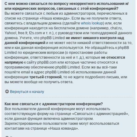
С кем можно связаться по вопросу некорректного использования и/
или юридических вопросов, связанных с этой конференцией?
Вы можете связаться с любым из администраторов, перечисленных в
списке на странице «Наша команда». Если вы не получили ответа,
свяжитесь с владельцем домена (сделайте
whois lookup
) или, если
конференция находится на бесплатном домене (например, chat.ru,
Yahoo!, free.fr, f2s.com и т. п.), с руководством или техподдержкой данного
домена. Учтите, что phpBB Limited
не имеет никакого контроля над
данной конференцией
и не может нести никакой ответственности за то,
кем и как данная конференция используется. Не обращайтесь к phpBB
Limited по юридическим вопросам (о приостановке работы
конференции, ответственности за неё и т. д.), которые
не относятся
напрямую
к сайту phpBB.com или которые частично относятся к
программному обеспечению phpBB Limited. Если же вы всё-таки
пошлёте email в адрес phpBB Limited об использовании данной
конференции
третьей стороной
, то не ждите подробного письма, или
вы можете вообще не получить ответа.
Вернуться к началу
Как мне связаться с администратором конференции?
Все пользователи данной конференции могут использовать
соответствующую форму на странице «Связаться с администрацией»,
если данная функция включена администратором.
Зарегистрированные пользователи также могут воспользоваться
контактами на странице «Наша команда».