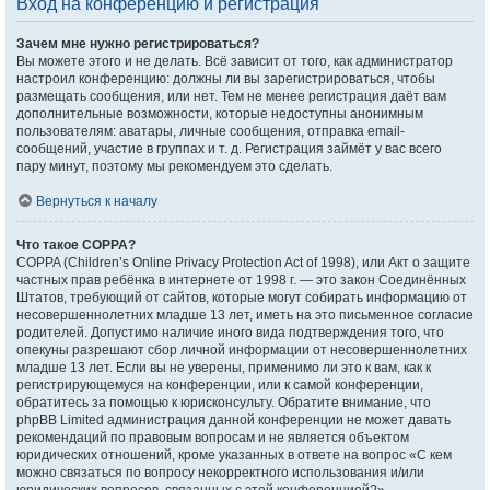
Вход на конференцию и регистрация
Зачем мне нужно регистрироваться?
Вы можете этого и не делать. Всё зависит от того, как администратор
настроил конференцию: должны ли вы зарегистрироваться, чтобы
размещать сообщения, или нет. Тем не менее регистрация даёт вам
дополнительные возможности, которые недоступны анонимным
пользователям: аватары, личные сообщения, отправка email-
сообщений, участие в группах и т. д. Регистрация займёт у вас всего
пару минут, поэтому мы рекомендуем это сделать.
Вернуться к началу
Что такое COPPA?
COPPA (Children’s Online Privacy Protection Act of 1998), или Акт о защите
частных прав ребёнка в интернете от 1998 г. — это закон Соединённых
Штатов, требующий от сайтов, которые могут собирать информацию от
несовершеннолетних младше 13 лет, иметь на это письменное согласие
родителей. Допустимо наличие иного вида подтверждения того, что
опекуны разрешают сбор личной информации от несовершеннолетних
младше 13 лет. Если вы не уверены, применимо ли это к вам, как к
регистрирующемуся на конференции, или к самой конференции,
обратитесь за помощью к юрисконсульту. Обратите внимание, что
phpBB Limited администрация данной конференции не может давать
рекомендаций по правовым вопросам и не является объектом
юридических отношений, кроме указанных в ответе на вопрос «С кем
можно связаться по вопросу некорректного использования и/или