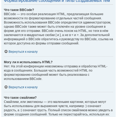
Форматирование сообщений и типы создаваемых тем
Что такое BBCode?
BBCode — это особая реализация HTML, предлагающая большие
возможности по форматированию отдельных частей сообщения.
Возможность использования BBCode определяется администратором,
однако BBCode также может быть отключён на уровне сообщения в
форме для его отправки. BBCode очень похож на HTML, но теги в нём
заключаются в квадратные скобки [ и ], а не в < и >. За дополнительной
информацией о BBCode обратитесь к руководству по BBCode, ссылка на
которое доступна из формы отправки сообщений.
Вернуться к началу
Могу ли я использовать HTML?
Нет. На этой конференции невозможны отправка и обработка HTML-
кода в сообщениях. Большая часть возможностей HTML по
форматированию сообщений может быть реализована с
использованием BBCode.
Вернуться к началу
Что такое смайлики?
Смайлики, или эмотиконы — это маленькие картинки, которые могут
быть использованы для выражения чувств, например :) означает
радость, а :( означает грусть. Полный список смайликов можно увидеть в
форме создания сообщений. Только не перестарайтесь, используя их: