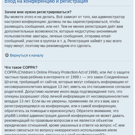
Вход на конференцию и регистрация
Зачем мне нужно регистрироваться?
Вы можете этого и не делать. Всё зависит от того, как администратор
настроил конференцию: должны ли вы зарегистрироваться, чтобы
размещать сообщения, или нет. Тем не менее регистрация даёт вам
дополнительные возможности, которые недоступны анонимным
пользователям: аватары, личные сообщения, отправка email-
сообщений, участие в группах и т. д. Регистрация займёт у вас всего
пару минут, поэтому мы рекомендуем это сделать.
Вернуться к началу
Что такое COPPA?
COPPA (Children’s Online Privacy Protection Act of 1998), или Акт о защите
частных прав ребёнка в интернете от 1998 г. — это закон Соединённых
Штатов, требующий от сайтов, которые могут собирать информацию от
несовершеннолетних младше 13 лет, иметь на это письменное согласие
родителей. Допустимо наличие иного вида подтверждения того, что
опекуны разрешают сбор личной информации от несовершеннолетних
младше 13 лет. Если вы не уверены, применимо ли это к вам, как к
регистрирующемуся на конференции, или к самой конференции,
обратитесь за помощью к юрисконсульту. Обратите внимание, что
phpBB Limited администрация данной конференции не может давать
рекомендаций по правовым вопросам и не является объектом
юридических отношений, кроме указанных в ответе на вопрос «С кем
можно связаться по вопросу некорректного использования и/или