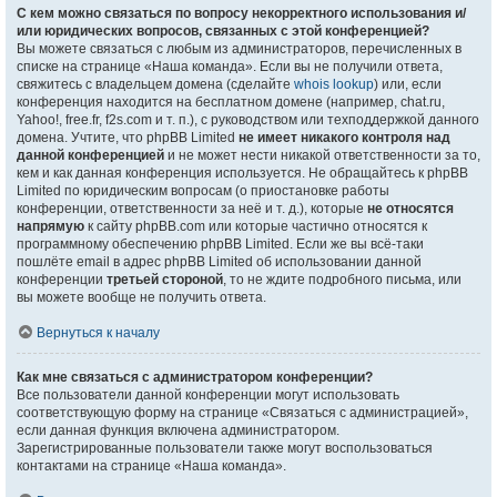
С кем можно связаться по вопросу некорректного использования и/
или юридических вопросов, связанных с этой конференцией?
Вы можете связаться с любым из администраторов, перечисленных в
списке на странице «Наша команда». Если вы не получили ответа,
свяжитесь с владельцем домена (сделайте
whois lookup
) или, если
конференция находится на бесплатном домене (например, chat.ru,
Yahoo!, free.fr, f2s.com и т. п.), с руководством или техподдержкой данного
домена. Учтите, что phpBB Limited
не имеет никакого контроля над
данной конференцией
и не может нести никакой ответственности за то,
кем и как данная конференция используется. Не обращайтесь к phpBB
Limited по юридическим вопросам (о приостановке работы
конференции, ответственности за неё и т. д.), которые
не относятся
напрямую
к сайту phpBB.com или которые частично относятся к
программному обеспечению phpBB Limited. Если же вы всё-таки
пошлёте email в адрес phpBB Limited об использовании данной
конференции
третьей стороной
, то не ждите подробного письма, или
вы можете вообще не получить ответа.
Вернуться к началу
Как мне связаться с администратором конференции?
Все пользователи данной конференции могут использовать
соответствующую форму на странице «Связаться с администрацией»,
если данная функция включена администратором.
Зарегистрированные пользователи также могут воспользоваться
контактами на странице «Наша команда».