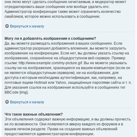
они легко могут сделать сообщение нечитаемым, и модератор может
отредактировать ваше сообщение или вообще удалить его.
Администратор конференции также может ограничить количество
смайликов, которое можно использовать в сообщении.
Вернуться к началу
Могу ли я добавлять изображения к сообщениям?
Да, вы можете размещать изображения в ваших сообщениях. Если
администратор разрешил добавлять вложения, вы можете загрузить
изображение на конференцию. Если нет, вы должны указать ссылку на
изображение, сохранённое на общедоступном веб-сервере. Пример
ссылки: http://www.example.com/my-picture.gif. Вы не можете указывать
ссылку ни на изображения, хранящиеся на вашем компьютере (если он
не является общедоступным сервером), ни на изображения, для
доступа к которым необходима аутентификация, как, например, на
почтовые ящики Hotmail или Yahoo, защищённые паролями сайты и т. п.
Для указания ссылок на изображения используйте в сообщениях тег
BBCode [img].
Вернуться к началу
Что такое важные объявления?
Эти объявления содержат важную информацию, и вы должны прочесть
их по возможности. Они появляются вверху каждого из форумов и в
вашем личном разделе. Права на создание важных объявлений
предоставляются администратором конференции.