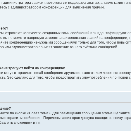
 администратора зависит, включена ли поддержка аватар, а также какие тип
итесь с администратором конференции для выяснения причин.
 его?
ем, отражают количество созданных вами сообщений или идентифицируют о
о вы не можете напрямую изменять наименования званий на конференции, та
ряйте конференцию ненужными сообщениями только для того, чтобы повысит
ор или администратор понизят значение вашего счётчика сообщений.
 меня требуют войти на конференцию!
и могут отправлять email-сообщения другим пользователям через встроенну
сть. Это сделано для того, чтобы предотвратить злоупотребления почтовой
щение?
кните по кнопке «Новая тема». Для размещения сообщения в теме щёлкните 
ем отправить сообщение. Перечень ваших прав доступа находится внизу ст
авлять вложения» и т.п.