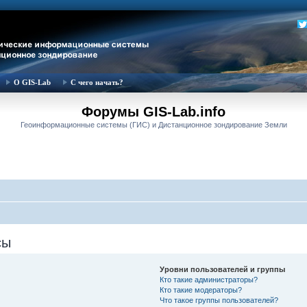
О GIS-Lab
С чего начать?
Форумы GIS-Lab.info
Геоинформационные системы (ГИС) и Дистанционное зондирование Земли
сы
Уровни пользователей и группы
Кто такие администраторы?
Кто такие модераторы?
Что такое группы пользователей?