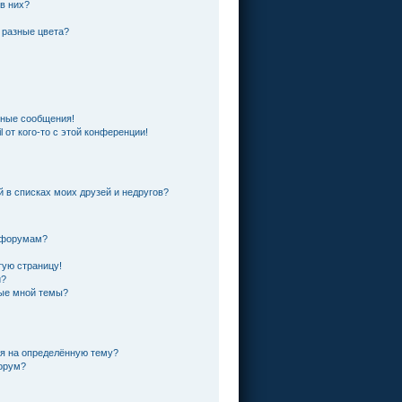
 в них?
 разные цвета?
чные сообщения!
 от кого-то с этой конференции!
й в списках моих друзей и недругов?
и форумам?
тую страницу!
и?
ные мной темы?
ся на определённую тему?
форум?