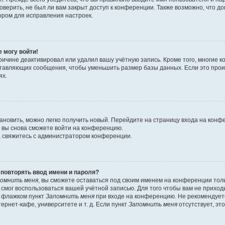
оверить, не был ли вам закрыт доступ к конференции. Также возможно, что 
ором для исправления настроек.
е могу войти!
ричине деактивировал или удалил вашу учётную запись. Кроме того, многие
ставляющих сообщения, чтобы уменьшить размер базы данных. Если это про
ях.
тановить, можно легко получить новый. Перейдите на страницу входа на кон
о вы снова сможете войти на конференцию.
, свяжитесь с администратором конференции.
повторять ввод имени и пароля?
омнить меня
, вы сможете оставаться под своим именем на конференции тол
е смог воспользоваться вашей учётной записью. Для того чтобы вам не прихо
ь флажком пункт
Запомнить меня
при входе на конференцию. Не рекомендует
ернет-кафе, университете и т. д. Если пункт
Запомнить меня
отсутствует, эт