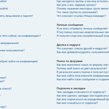
войти!
Где находятся группы и как мне вступить
Как мне стать лидером группы?
 войти!
Почему названия некоторых групп имеют
Что такое группа по умолчанию?
ять ввод имени и пароля?
Что означает ссылка «Наша команда»?
Личные сообщения
Я не могу отправить личные сообщения!
Я постоянно получаю нежелательные ли
ке «Кто сейчас на конференции»?
Я получил спам или оскорбительный email
 неправильное!
Друзья и недруги
Что означают списки друзей и недругов?
енем пользователя?
Как мне добавлять/удалять пользователе
Поиск по форумам
требуют войти на конференцию!
Как мне выполнить поиск по форуму ил
Почему мой поиск не даёт результатов?
В результате моего поиска я получил пус
Как мне найти пользователя конференци
ение?
Как мне найти свои сообщения и создан
нию?
Подписки и закладки
в ответа?
Чем закладки отличаются от подписок?
Как мне сделать закладку или подписать
?
Как мне подписаться на определённый 
Как мне отказаться от подписки?
тору?