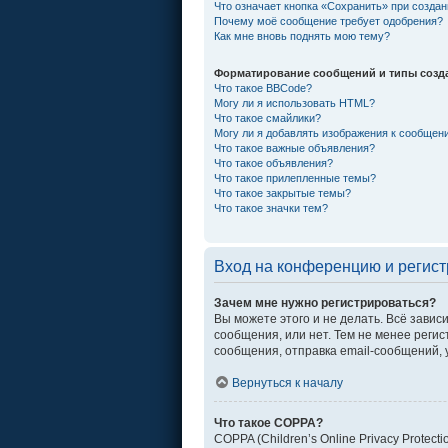
Что означает кнопка «Сохранить» при созда
Почему моё сообщение требует одобрения?
Как мне вновь поднять мою тему?
Форматирование сообщений и типы созд
Что такое BBCode?
Могу ли я использовать HTML?
Что такое смайлики?
Могу ли я добавлять изображения к сообщен
Что такое важные объявления?
Что такое объявления?
Что такое прилепленные темы?
Что такое закрытые темы?
Что такое значки тем?
Вход на конференцию и регис
Зачем мне нужно регистрироваться?
Вы можете этого и не делать. Всё зави
сообщения, или нет. Тем не менее рег
сообщения, отправка email-сообщений, уч
Вернуться к началу
Что такое COPPA?
COPPA (Children’s Online Privacy Protec