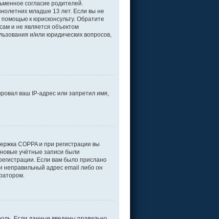
ьменное согласие родителей.
нолетних младше 13 лет. Если вы не
а помощью к юрисконсульту. Обратите
сам и не является объектом
льзования и/или юридических вопросов,
ровал ваш IP-адрес или запретил имя,
держка COPPA и при регистрации вы
е новые учётные записи были
регистрации. Если вам было прислано
и неправильный адрес email либо он
тратором.
роль. Если данные введены правильно,