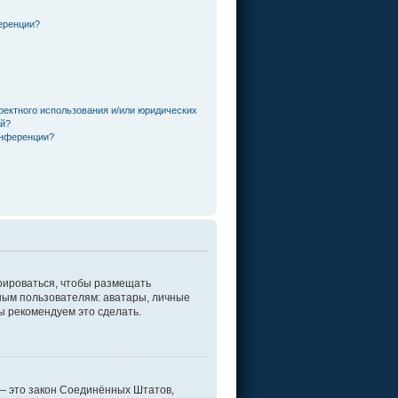
еренции?
ректного использования и/или юридических
ей?
онференции?
трироваться, чтобы размещать
ным пользователям: аватары, личные
мы рекомендуем это сделать.
г. — это закон Соединённых Штатов,