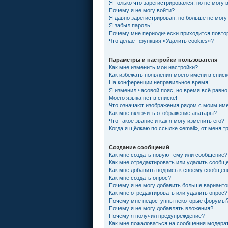
Я только что зарегистрировался, но не могу 
Почему я не могу войти?
Я давно зарегистрирован, но больше не могу
Я забыл пароль!
Почему мне периодически приходится повтор
Что делает функция «Удалить cookies»?
Параметры и настройки пользователя
Как мне изменить мои настройки?
Как избежать появления моего имени в спис
На конференции неправильное время!
Я изменил часовой пояс, но время всё равно
Моего языка нет в списке!
Что означают изображения рядом с моим им
Как мне включить отображение аватары?
Что такое звание и как я могу изменить его?
Когда я щёлкаю по ссылке «email», от меня 
Создание сообщений
Как мне создать новую тему или сообщение?
Как мне отредактировать или удалить сообщ
Как мне добавить подпись к своему сообще
Как мне создать опрос?
Почему я не могу добавить больше варианто
Как мне отредактировать или удалить опрос?
Почему мне недоступны некоторые форумы
Почему я не могу добавлять вложения?
Почему я получил предупреждение?
Как мне пожаловаться на сообщения модера