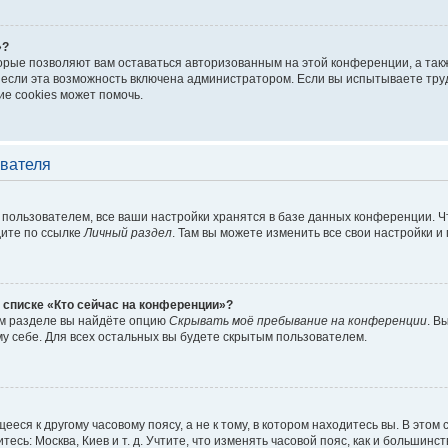
»?
торые позволяют вам оставаться авторизованным на этой конференции, а такж
если эта возможность включена администратором. Если вы испытываете труд
е cookies может помочь.
ователя
пользователем, все ваши настройки хранятся в базе данных конференции. Ч
дите по ссылке
Личный раздел
. Там вы можете изменить все свои настройки и
 списке «Кто сейчас на конференции»?
ом разделе вы найдёте опцию
Скрывать моё пребывание на конференции
. В
у себе. Для всех остальных вы будете скрытым пользователем.
еся к другому часовому поясу, а не к тому, в котором находитесь вы. В этом
тесь: Москва, Киев и т. д. Учтите, что изменять часовой пояс, как и большинст