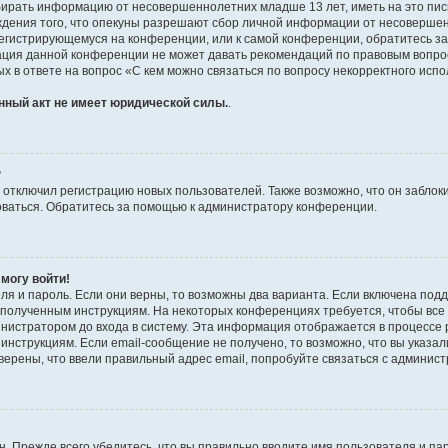
бирать информацию от несовершеннолетних младше 13 лет, иметь на это пис
ждения того, что опекуны разрешают сбор личной информации от несовершен
к регистрирующемуся на конференции, или к самой конференции, обратитесь з
рация данной конференции не может давать рекомендаций по правовым вопро
х в ответе на вопрос «С кем можно связаться по вопросу некорректного испо
нный акт не имеет юридической силы.
.
?
тключил регистрацию новых пользователей. Также возможно, что он заблоки
оваться. Обратитесь за помощью к администратору конференции.
 могу войти!
ля и пароль. Если они верны, то возможны два варианта. Если включена под
те полученным инструкциям. На некоторых конференциях требуется, чтобы вс
нистратором до входа в систему. Эта информация отображается в процессе 
инструкциям. Если email-сообщение не получено, то возможно, что вы указал
верены, что ввели правильный адрес email, попробуйте связаться с админис
. Прежде всего убедитесь, что вы правильно вводите имя пользователя и па