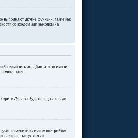
е выполняют другие функции, такие как
ности со входом или выходом на
тобы изменить их, щёлкните на имени
 предпочтения.
ыберите
Да
, и вы будете видны только
 случае измените в личных настройках
во настроек, могут только