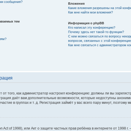
нии сообщения?
Вложения
Какие вложения разрешены на этой конф
Как мне найти мои вложения?
аваемых тем
Информация о phpBB
Кто написал эту конференцию?
Почему здесь нет такой-то функции?
С кем можно связаться по вопросу некор
иям?
вопросов, связанных с этой конференци
Как мне связаться с администратором к
трация
сит от того, как администратор настроил конференцию: должны ли вы зарегис
истрация даёт вам дополнительные возможности, которые недоступны аноним
астие в группах и т. д. Регистрация займёт у вас всего пару минут, поэтому 
tion Act of 1998), или Акт о защите частных прав ребёнка в интернете от 1998 