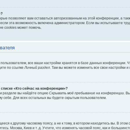
»?
торые позволяют вам оставаться авторизованным на этой конференции, а такж
если эта возможность включена администратором. Если вы испытываете труд
е cookies может помочь.
ователя
пользователем, все ваши настройки хранятся в базе данных конференции. Ч
дите по ссылке
Личный раздел
. Там вы можете изменить все свои настройки и
 списке «Кто сейчас на конференции»?
ом разделе вы найдёте опцию
Скрывать моё пребывание на конференции
. В
у себе. Для всех остальных вы будете скрытым пользователем.
еся к другому часовому поясу, а не к тому, в котором находитесь вы. В этом
тесь: Москва, Киев и т. д. Учтите, что изменять часовой пояс, как и большинст