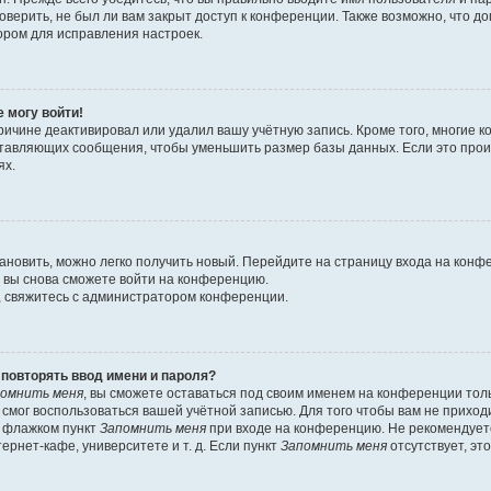
оверить, не был ли вам закрыт доступ к конференции. Также возможно, что 
ором для исправления настроек.
е могу войти!
ричине деактивировал или удалил вашу учётную запись. Кроме того, многие
ставляющих сообщения, чтобы уменьшить размер базы данных. Если это про
ях.
тановить, можно легко получить новый. Перейдите на страницу входа на кон
о вы снова сможете войти на конференцию.
, свяжитесь с администратором конференции.
повторять ввод имени и пароля?
омнить меня
, вы сможете оставаться под своим именем на конференции тол
е смог воспользоваться вашей учётной записью. Для того чтобы вам не прихо
ь флажком пункт
Запомнить меня
при входе на конференцию. Не рекомендует
ернет-кафе, университете и т. д. Если пункт
Запомнить меня
отсутствует, эт