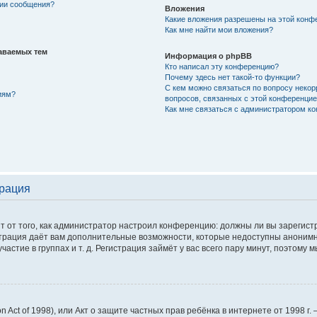
нии сообщения?
Вложения
Какие вложения разрешены на этой конф
Как мне найти мои вложения?
аваемых тем
Информация о phpBB
Кто написал эту конференцию?
Почему здесь нет такой-то функции?
С кем можно связаться по вопросу некор
иям?
вопросов, связанных с этой конференци
Как мне связаться с администратором к
трация
сит от того, как администратор настроил конференцию: должны ли вы зарегис
истрация даёт вам дополнительные возможности, которые недоступны аноним
астие в группах и т. д. Регистрация займёт у вас всего пару минут, поэтому 
tion Act of 1998), или Акт о защите частных прав ребёнка в интернете от 1998 