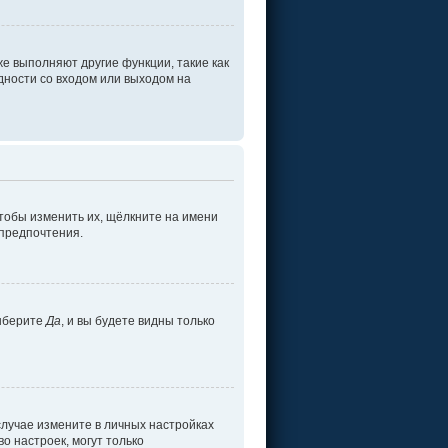
е выполняют другие функции, такие как
ности со входом или выходом на
тобы изменить их, щёлкните на имени
 предпочтения.
ыберите
Да
, и вы будете видны только
 случае измените в личных настройках
во настроек, могут только