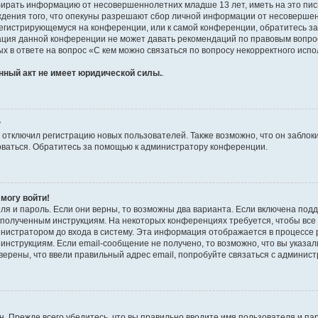
бирать информацию от несовершеннолетних младше 13 лет, иметь на это пис
ждения того, что опекуны разрешают сбор личной информации от несовершен
к регистрирующемуся на конференции, или к самой конференции, обратитесь з
рация данной конференции не может давать рекомендаций по правовым вопро
х в ответе на вопрос «С кем можно связаться по вопросу некорректного испо
нный акт не имеет юридической силы.
.
?
тключил регистрацию новых пользователей. Также возможно, что он заблоки
оваться. Обратитесь за помощью к администратору конференции.
 могу войти!
ля и пароль. Если они верны, то возможны два варианта. Если включена под
те полученным инструкциям. На некоторых конференциях требуется, чтобы вс
нистратором до входа в систему. Эта информация отображается в процессе 
инструкциям. Если email-сообщение не получено, то возможно, что вы указал
верены, что ввели правильный адрес email, попробуйте связаться с админис
. Прежде всего убедитесь, что вы правильно вводите имя пользователя и па