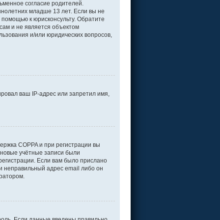
ьменное согласие родителей.
нолетних младше 13 лет. Если вы не
а помощью к юрисконсульту. Обратите
сам и не является объектом
льзования и/или юридических вопросов,
ровал ваш IP-адрес или запретил имя,
держка COPPA и при регистрации вы
е новые учётные записи были
регистрации. Если вам было прислано
и неправильный адрес email либо он
тратором.
роль. Если данные введены правильно,