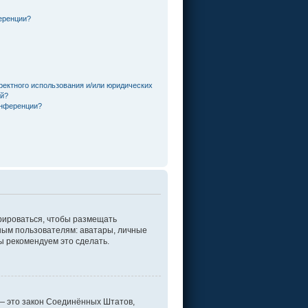
еренции?
ректного использования и/или юридических
ей?
онференции?
трироваться, чтобы размещать
ным пользователям: аватары, личные
мы рекомендуем это сделать.
г. — это закон Соединённых Штатов,