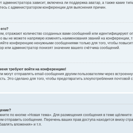
 администратора зависит, включена ли поддержка аватар, а также какие тип
итесь с администратором конференции для выяснения причин.
 его?
ем, отражают количество созданных вами сообщений или идентифицируют о
о вы не можете напрямую изменять наименования званий на конференции, та
ряйте конференцию ненужными сообщениями только для того, чтобы повысит
ор или администратор понизят значение вашего счётчика сообщений.
 меня требуют войти на конференцию!
и могут отправлять email-сообщения другим пользователям через встроенну
сть. Это сделано для того, чтобы предотвратить злоупотребления почтовой
щение?
кните по кнопке «Новая тема». Для размещения сообщения в теме щёлкните 
ем отправить сообщение. Перечень ваших прав доступа находится внизу ст
авлять вложения» и т.п.