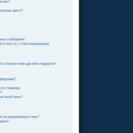
 в них?
 разные цвета?
чные сообщения!
 от кого-то с этой конференции!
й в списках моих друзей и недругов?
и форумам?
тую страницу!
и?
ные мной темы?
ся на определённую тему?
форум?