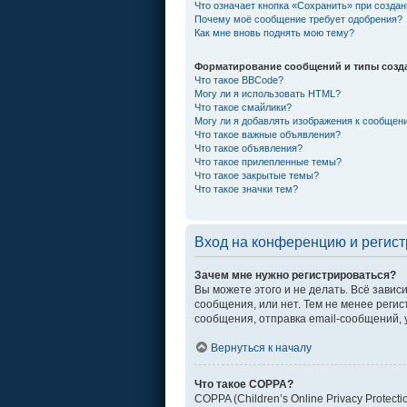
Что означает кнопка «Сохранить» при созда
Почему моё сообщение требует одобрения?
Как мне вновь поднять мою тему?
Форматирование сообщений и типы созд
Что такое BBCode?
Могу ли я использовать HTML?
Что такое смайлики?
Могу ли я добавлять изображения к сообщен
Что такое важные объявления?
Что такое объявления?
Что такое прилепленные темы?
Что такое закрытые темы?
Что такое значки тем?
Вход на конференцию и регис
Зачем мне нужно регистрироваться?
Вы можете этого и не делать. Всё зави
сообщения, или нет. Тем не менее рег
сообщения, отправка email-сообщений, уч
Вернуться к началу
Что такое COPPA?
COPPA (Children’s Online Privacy Protec