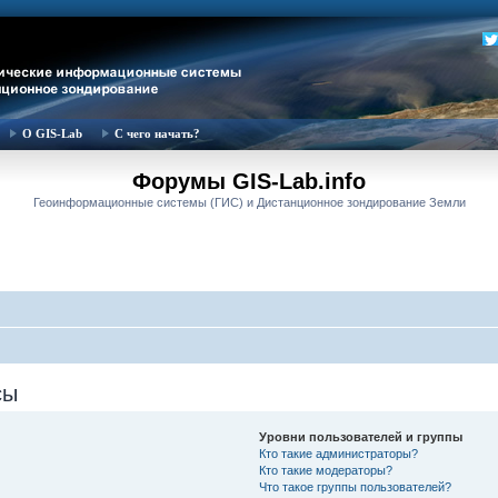
О GIS-Lab
С чего начать?
Форумы GIS-Lab.info
Геоинформационные системы (ГИС) и Дистанционное зондирование Земли
сы
Уровни пользователей и группы
Кто такие администраторы?
Кто такие модераторы?
Что такое группы пользователей?