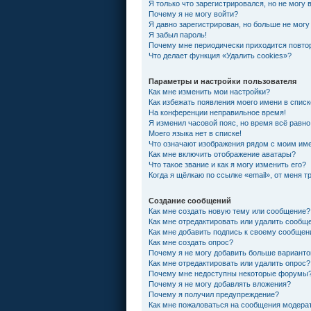
Я только что зарегистрировался, но не могу 
Почему я не могу войти?
Я давно зарегистрирован, но больше не могу
Я забыл пароль!
Почему мне периодически приходится повтор
Что делает функция «Удалить cookies»?
Параметры и настройки пользователя
Как мне изменить мои настройки?
Как избежать появления моего имени в спис
На конференции неправильное время!
Я изменил часовой пояс, но время всё равно
Моего языка нет в списке!
Что означают изображения рядом с моим им
Как мне включить отображение аватары?
Что такое звание и как я могу изменить его?
Когда я щёлкаю по ссылке «email», от меня 
Создание сообщений
Как мне создать новую тему или сообщение?
Как мне отредактировать или удалить сообщ
Как мне добавить подпись к своему сообще
Как мне создать опрос?
Почему я не могу добавить больше варианто
Как мне отредактировать или удалить опрос?
Почему мне недоступны некоторые форумы
Почему я не могу добавлять вложения?
Почему я получил предупреждение?
Как мне пожаловаться на сообщения модера