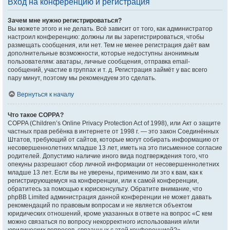
Вход на конференцию и регистрация
Зачем мне нужно регистрироваться?
Вы можете этого и не делать. Всё зависит от того, как администратор
настроил конференцию: должны ли вы зарегистрироваться, чтобы
размещать сообщения, или нет. Тем не менее регистрация даёт вам
дополнительные возможности, которые недоступны анонимным
пользователям: аватары, личные сообщения, отправка email-
сообщений, участие в группах и т. д. Регистрация займёт у вас всего
пару минут, поэтому мы рекомендуем это сделать.
Вернуться к началу
Что такое COPPA?
COPPA (Children’s Online Privacy Protection Act of 1998), или Акт о защите
частных прав ребёнка в интернете от 1998 г. — это закон Соединённых
Штатов, требующий от сайтов, которые могут собирать информацию от
несовершеннолетних младше 13 лет, иметь на это письменное согласие
родителей. Допустимо наличие иного вида подтверждения того, что
опекуны разрешают сбор личной информации от несовершеннолетних
младше 13 лет. Если вы не уверены, применимо ли это к вам, как к
регистрирующемуся на конференции, или к самой конференции,
обратитесь за помощью к юрисконсульту. Обратите внимание, что
phpBB Limited администрация данной конференции не может давать
рекомендаций по правовым вопросам и не является объектом
юридических отношений, кроме указанных в ответе на вопрос «С кем
можно связаться по вопросу некорректного использования и/или