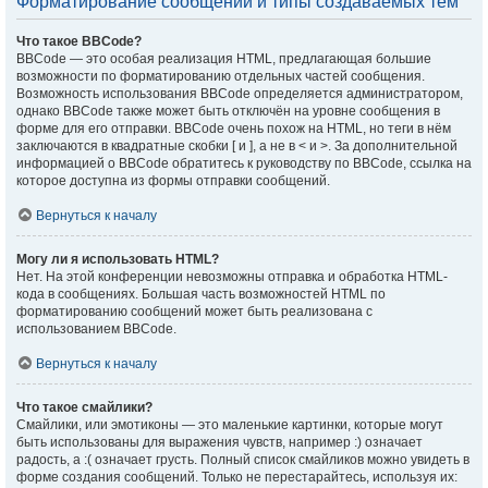
Форматирование сообщений и типы создаваемых тем
Что такое BBCode?
BBCode — это особая реализация HTML, предлагающая большие
возможности по форматированию отдельных частей сообщения.
Возможность использования BBCode определяется администратором,
однако BBCode также может быть отключён на уровне сообщения в
форме для его отправки. BBCode очень похож на HTML, но теги в нём
заключаются в квадратные скобки [ и ], а не в < и >. За дополнительной
информацией о BBCode обратитесь к руководству по BBCode, ссылка на
которое доступна из формы отправки сообщений.
Вернуться к началу
Могу ли я использовать HTML?
Нет. На этой конференции невозможны отправка и обработка HTML-
кода в сообщениях. Большая часть возможностей HTML по
форматированию сообщений может быть реализована с
использованием BBCode.
Вернуться к началу
Что такое смайлики?
Смайлики, или эмотиконы — это маленькие картинки, которые могут
быть использованы для выражения чувств, например :) означает
радость, а :( означает грусть. Полный список смайликов можно увидеть в
форме создания сообщений. Только не перестарайтесь, используя их: