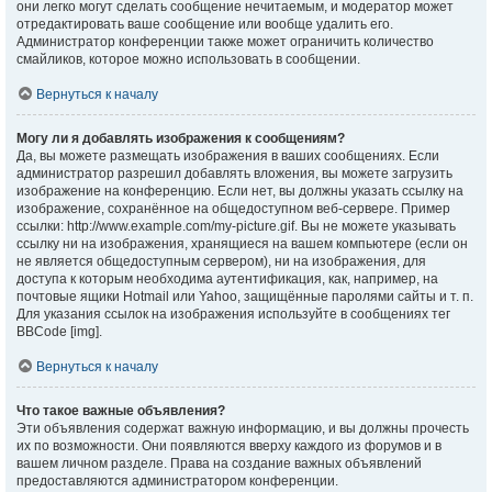
они легко могут сделать сообщение нечитаемым, и модератор может
отредактировать ваше сообщение или вообще удалить его.
Администратор конференции также может ограничить количество
смайликов, которое можно использовать в сообщении.
Вернуться к началу
Могу ли я добавлять изображения к сообщениям?
Да, вы можете размещать изображения в ваших сообщениях. Если
администратор разрешил добавлять вложения, вы можете загрузить
изображение на конференцию. Если нет, вы должны указать ссылку на
изображение, сохранённое на общедоступном веб-сервере. Пример
ссылки: http://www.example.com/my-picture.gif. Вы не можете указывать
ссылку ни на изображения, хранящиеся на вашем компьютере (если он
не является общедоступным сервером), ни на изображения, для
доступа к которым необходима аутентификация, как, например, на
почтовые ящики Hotmail или Yahoo, защищённые паролями сайты и т. п.
Для указания ссылок на изображения используйте в сообщениях тег
BBCode [img].
Вернуться к началу
Что такое важные объявления?
Эти объявления содержат важную информацию, и вы должны прочесть
их по возможности. Они появляются вверху каждого из форумов и в
вашем личном разделе. Права на создание важных объявлений
предоставляются администратором конференции.