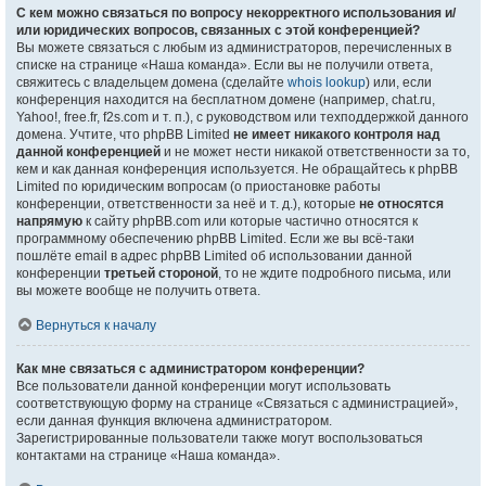
С кем можно связаться по вопросу некорректного использования и/
или юридических вопросов, связанных с этой конференцией?
Вы можете связаться с любым из администраторов, перечисленных в
списке на странице «Наша команда». Если вы не получили ответа,
свяжитесь с владельцем домена (сделайте
whois lookup
) или, если
конференция находится на бесплатном домене (например, chat.ru,
Yahoo!, free.fr, f2s.com и т. п.), с руководством или техподдержкой данного
домена. Учтите, что phpBB Limited
не имеет никакого контроля над
данной конференцией
и не может нести никакой ответственности за то,
кем и как данная конференция используется. Не обращайтесь к phpBB
Limited по юридическим вопросам (о приостановке работы
конференции, ответственности за неё и т. д.), которые
не относятся
напрямую
к сайту phpBB.com или которые частично относятся к
программному обеспечению phpBB Limited. Если же вы всё-таки
пошлёте email в адрес phpBB Limited об использовании данной
конференции
третьей стороной
, то не ждите подробного письма, или
вы можете вообще не получить ответа.
Вернуться к началу
Как мне связаться с администратором конференции?
Все пользователи данной конференции могут использовать
соответствующую форму на странице «Связаться с администрацией»,
если данная функция включена администратором.
Зарегистрированные пользователи также могут воспользоваться
контактами на странице «Наша команда».