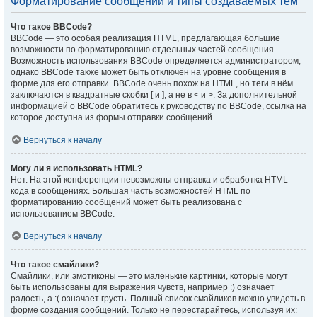
Форматирование сообщений и типы создаваемых тем
Что такое BBCode?
BBCode — это особая реализация HTML, предлагающая большие
возможности по форматированию отдельных частей сообщения.
Возможность использования BBCode определяется администратором,
однако BBCode также может быть отключён на уровне сообщения в
форме для его отправки. BBCode очень похож на HTML, но теги в нём
заключаются в квадратные скобки [ и ], а не в < и >. За дополнительной
информацией о BBCode обратитесь к руководству по BBCode, ссылка на
которое доступна из формы отправки сообщений.
Вернуться к началу
Могу ли я использовать HTML?
Нет. На этой конференции невозможны отправка и обработка HTML-
кода в сообщениях. Большая часть возможностей HTML по
форматированию сообщений может быть реализована с
использованием BBCode.
Вернуться к началу
Что такое смайлики?
Смайлики, или эмотиконы — это маленькие картинки, которые могут
быть использованы для выражения чувств, например :) означает
радость, а :( означает грусть. Полный список смайликов можно увидеть в
форме создания сообщений. Только не перестарайтесь, используя их: