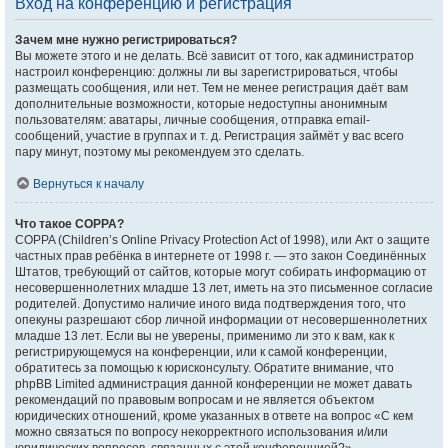
Вход на конференцию и регистрация
Зачем мне нужно регистрироваться?
Вы можете этого и не делать. Всё зависит от того, как администратор
настроил конференцию: должны ли вы зарегистрироваться, чтобы
размещать сообщения, или нет. Тем не менее регистрация даёт вам
дополнительные возможности, которые недоступны анонимным
пользователям: аватары, личные сообщения, отправка email-
сообщений, участие в группах и т. д. Регистрация займёт у вас всего
пару минут, поэтому мы рекомендуем это сделать.
Вернуться к началу
Что такое COPPA?
COPPA (Children’s Online Privacy Protection Act of 1998), или Акт о защите
частных прав ребёнка в интернете от 1998 г. — это закон Соединённых
Штатов, требующий от сайтов, которые могут собирать информацию от
несовершеннолетних младше 13 лет, иметь на это письменное согласие
родителей. Допустимо наличие иного вида подтверждения того, что
опекуны разрешают сбор личной информации от несовершеннолетних
младше 13 лет. Если вы не уверены, применимо ли это к вам, как к
регистрирующемуся на конференции, или к самой конференции,
обратитесь за помощью к юрисконсульту. Обратите внимание, что
phpBB Limited администрация данной конференции не может давать
рекомендаций по правовым вопросам и не является объектом
юридических отношений, кроме указанных в ответе на вопрос «С кем
можно связаться по вопросу некорректного использования и/или