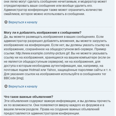
они легко могут сделать сообщение нечитаемым, и модератор может
отредактировать ваше сообщение или вообще удалить его.
Администратор конференции также может ограничить количество
смайликов, которое можно использовать в сообщении.
Вернуться к началу
Могу ли я добавлять изображения к сообщениям?
Да, вы можете размещать изображения в ваших сообщениях. Если
администратор разрешил добавлять вложения, вы можете загрузить
изображение на конференцию. Если нет, вы должны указать ссылку на
изображение, сохранённое на общедоступном веб-сервере. Пример
ссылки: http://www.example.com/my-picture.gif. Вы не можете указывать
ссылку ни на изображения, хранящиеся на вашем компьютере (если он
не является общедоступным сервером), ни на изображения, для
доступа к которым необходима аутентификация, как, например, на
почтовые ящики Hotmail или Yahoo, защищённые паролями сайты и т. п.
Для указания ссылок на изображения используйте в сообщениях тег
BBCode [img].
Вернуться к началу
Что такое важные объявления?
Эти объявления содержат важную информацию, и вы должны прочесть
их по возможности. Они появляются вверху каждого из форумов и в
вашем личном разделе. Права на создание важных объявлений
предоставляются администратором конференции.