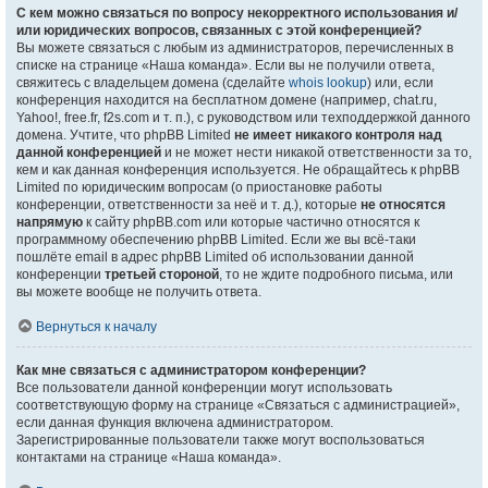
С кем можно связаться по вопросу некорректного использования и/
или юридических вопросов, связанных с этой конференцией?
Вы можете связаться с любым из администраторов, перечисленных в
списке на странице «Наша команда». Если вы не получили ответа,
свяжитесь с владельцем домена (сделайте
whois lookup
) или, если
конференция находится на бесплатном домене (например, chat.ru,
Yahoo!, free.fr, f2s.com и т. п.), с руководством или техподдержкой данного
домена. Учтите, что phpBB Limited
не имеет никакого контроля над
данной конференцией
и не может нести никакой ответственности за то,
кем и как данная конференция используется. Не обращайтесь к phpBB
Limited по юридическим вопросам (о приостановке работы
конференции, ответственности за неё и т. д.), которые
не относятся
напрямую
к сайту phpBB.com или которые частично относятся к
программному обеспечению phpBB Limited. Если же вы всё-таки
пошлёте email в адрес phpBB Limited об использовании данной
конференции
третьей стороной
, то не ждите подробного письма, или
вы можете вообще не получить ответа.
Вернуться к началу
Как мне связаться с администратором конференции?
Все пользователи данной конференции могут использовать
соответствующую форму на странице «Связаться с администрацией»,
если данная функция включена администратором.
Зарегистрированные пользователи также могут воспользоваться
контактами на странице «Наша команда».