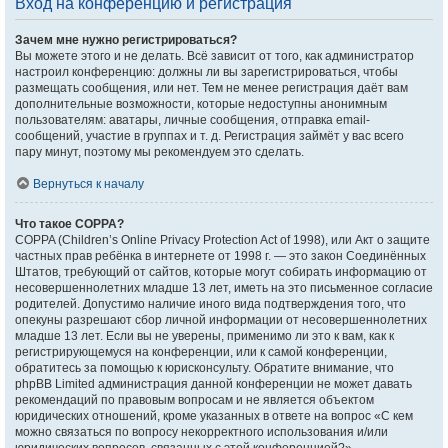
Вход на конференцию и регистрация
Зачем мне нужно регистрироваться?
Вы можете этого и не делать. Всё зависит от того, как администратор
настроил конференцию: должны ли вы зарегистрироваться, чтобы
размещать сообщения, или нет. Тем не менее регистрация даёт вам
дополнительные возможности, которые недоступны анонимным
пользователям: аватары, личные сообщения, отправка email-
сообщений, участие в группах и т. д. Регистрация займёт у вас всего
пару минут, поэтому мы рекомендуем это сделать.
Вернуться к началу
Что такое COPPA?
COPPA (Children’s Online Privacy Protection Act of 1998), или Акт о защите
частных прав ребёнка в интернете от 1998 г. — это закон Соединённых
Штатов, требующий от сайтов, которые могут собирать информацию от
несовершеннолетних младше 13 лет, иметь на это письменное согласие
родителей. Допустимо наличие иного вида подтверждения того, что
опекуны разрешают сбор личной информации от несовершеннолетних
младше 13 лет. Если вы не уверены, применимо ли это к вам, как к
регистрирующемуся на конференции, или к самой конференции,
обратитесь за помощью к юрисконсульту. Обратите внимание, что
phpBB Limited администрация данной конференции не может давать
рекомендаций по правовым вопросам и не является объектом
юридических отношений, кроме указанных в ответе на вопрос «С кем
можно связаться по вопросу некорректного использования и/или