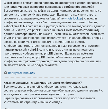
С кем можно связаться по вопросу некорректного использования и/
или юридических вопросов, связанных с этой конференцией?
Вы можете связаться с любым из администраторов, перечисленных в
списке на странице «Наша команда». Если вы не получили ответа,
свяжитесь с владельцем домена (сделайте
whois lookup
) или, если
конференция находится на бесплатном домене (например, chat.ru,
Yahoo!, free.fr, f2s.com и т. п.), с руководством или техподдержкой данного
домена. Учтите, что phpBB Limited
не имеет никакого контроля над
данной конференцией
и не может нести никакой ответственности за то,
кем и как данная конференция используется. Не обращайтесь к phpBB
Limited по юридическим вопросам (о приостановке работы
конференции, ответственности за неё и т. д.), которые
не относятся
напрямую
к сайту phpBB.com или которые частично относятся к
программному обеспечению phpBB Limited. Если же вы всё-таки
пошлёте email в адрес phpBB Limited об использовании данной
конференции
третьей стороной
, то не ждите подробного письма, или
вы можете вообще не получить ответа.
Вернуться к началу
Как мне связаться с администратором конференции?
Все пользователи данной конференции могут использовать
соответствующую форму на странице «Связаться с администрацией»,
если данная функция включена администратором.
Зарегистрированные пользователи также могут воспользоваться
контактами на странице «Наша команда».