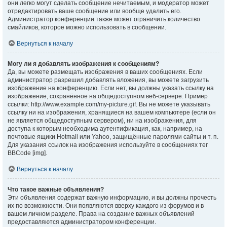
они легко могут сделать сообщение нечитаемым, и модератор может
отредактировать ваше сообщение или вообще удалить его.
Администратор конференции также может ограничить количество
смайликов, которое можно использовать в сообщении.
Вернуться к началу
Могу ли я добавлять изображения к сообщениям?
Да, вы можете размещать изображения в ваших сообщениях. Если
администратор разрешил добавлять вложения, вы можете загрузить
изображение на конференцию. Если нет, вы должны указать ссылку на
изображение, сохранённое на общедоступном веб-сервере. Пример
ссылки: http://www.example.com/my-picture.gif. Вы не можете указывать
ссылку ни на изображения, хранящиеся на вашем компьютере (если он
не является общедоступным сервером), ни на изображения, для
доступа к которым необходима аутентификация, как, например, на
почтовые ящики Hotmail или Yahoo, защищённые паролями сайты и т. п.
Для указания ссылок на изображения используйте в сообщениях тег
BBCode [img].
Вернуться к началу
Что такое важные объявления?
Эти объявления содержат важную информацию, и вы должны прочесть
их по возможности. Они появляются вверху каждого из форумов и в
вашем личном разделе. Права на создание важных объявлений
предоставляются администратором конференции.