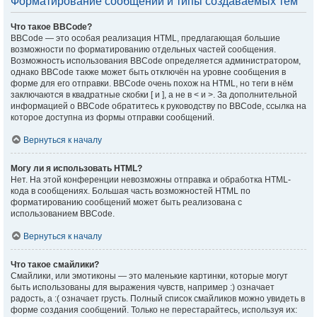
Форматирование сообщений и типы создаваемых тем
Что такое BBCode?
BBCode — это особая реализация HTML, предлагающая большие
возможности по форматированию отдельных частей сообщения.
Возможность использования BBCode определяется администратором,
однако BBCode также может быть отключён на уровне сообщения в
форме для его отправки. BBCode очень похож на HTML, но теги в нём
заключаются в квадратные скобки [ и ], а не в < и >. За дополнительной
информацией о BBCode обратитесь к руководству по BBCode, ссылка на
которое доступна из формы отправки сообщений.
Вернуться к началу
Могу ли я использовать HTML?
Нет. На этой конференции невозможны отправка и обработка HTML-
кода в сообщениях. Большая часть возможностей HTML по
форматированию сообщений может быть реализована с
использованием BBCode.
Вернуться к началу
Что такое смайлики?
Смайлики, или эмотиконы — это маленькие картинки, которые могут
быть использованы для выражения чувств, например :) означает
радость, а :( означает грусть. Полный список смайликов можно увидеть в
форме создания сообщений. Только не перестарайтесь, используя их: