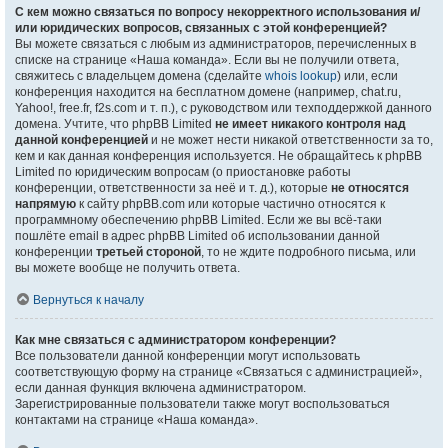
С кем можно связаться по вопросу некорректного использования и/
или юридических вопросов, связанных с этой конференцией?
Вы можете связаться с любым из администраторов, перечисленных в
списке на странице «Наша команда». Если вы не получили ответа,
свяжитесь с владельцем домена (сделайте
whois lookup
) или, если
конференция находится на бесплатном домене (например, chat.ru,
Yahoo!, free.fr, f2s.com и т. п.), с руководством или техподдержкой данного
домена. Учтите, что phpBB Limited
не имеет никакого контроля над
данной конференцией
и не может нести никакой ответственности за то,
кем и как данная конференция используется. Не обращайтесь к phpBB
Limited по юридическим вопросам (о приостановке работы
конференции, ответственности за неё и т. д.), которые
не относятся
напрямую
к сайту phpBB.com или которые частично относятся к
программному обеспечению phpBB Limited. Если же вы всё-таки
пошлёте email в адрес phpBB Limited об использовании данной
конференции
третьей стороной
, то не ждите подробного письма, или
вы можете вообще не получить ответа.
Вернуться к началу
Как мне связаться с администратором конференции?
Все пользователи данной конференции могут использовать
соответствующую форму на странице «Связаться с администрацией»,
если данная функция включена администратором.
Зарегистрированные пользователи также могут воспользоваться
контактами на странице «Наша команда».