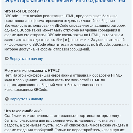
Форматирование сообщений и типы создаваемых тем
Что такое BBCode?
BBCode — это особая реализация HTML, предлагающая большие
возможности по форматированию отдельных частей сообщения.
Возможность использования BBCode определяется администратором,
однако BBCode также может быть отключён на уровне сообщения в
форме для его отправки. BBCode очень похож на HTML, но теги в нём
заключаются в квадратные скобки [ и ], а не в < и >. За дополнительной
информацией о BBCode обратитесь к руководству по BBCode, ссылка на
которое доступна из формы отправки сообщений.
Вернуться к началу
Могу ли я использовать HTML?
Нет. На этой конференции невозможны отправка и обработка HTML-
кода в сообщениях. Большая часть возможностей HTML по
форматированию сообщений может быть реализована с
использованием BBCode.
Вернуться к началу
Что такое смайлики?
Смайлики, или эмотиконы — это маленькие картинки, которые могут
быть использованы для выражения чувств, например :) означает
радость, а :( означает грусть. Полный список смайликов можно увидеть в
форме создания сообщений. Только не перестарайтесь, используя их: