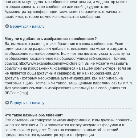
они легко могут сделать сообщение нечитаемым, и модератор может
отредактировать ваше сообщение или вообще удалить его.
Администратор конференции также может ограничить количество
смайликов, которое можно использовать в сообщении.
Вернуться к началу
Могу ли я добавлять изображения к сообщениям?
Да, вы можете размещать изображения в ваших сообщениях. Если
администратор разрешил добавлять вложения, вы можете загрузить
изображение на конференцию. Если нет, вы должны указать ссылку на
изображение, сохранённое на общедоступном веб-сервере. Пример
ссылки: http://www.example.com/my-picture.gif. Вы не можете указывать
ссылку ни на изображения, хранящиеся на вашем компьютере (если он
не является общедоступным сервером), ни на изображения, для
доступа к которым необходима аутентификация, как, например, на
почтовые ящики Hotmail или Yahoo, защищённые паролями сайты и т. п.
Для указания ссылок на изображения используйте в сообщениях тег
BBCode [img].
Вернуться к началу
Что такое важные объявления?
Эти объявления содержат важную информацию, и вы должны прочесть
их по возможности. Они появляются вверху каждого из форумов и в
вашем личном разделе. Права на создание важных объявлений
предоставляются администратором конференции.