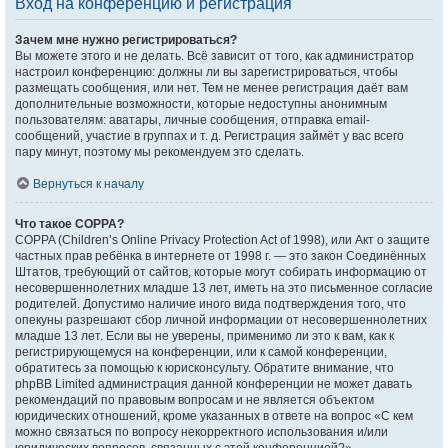
Вход на конференцию и регистрация
Зачем мне нужно регистрироваться?
Вы можете этого и не делать. Всё зависит от того, как администратор
настроил конференцию: должны ли вы зарегистрироваться, чтобы
размещать сообщения, или нет. Тем не менее регистрация даёт вам
дополнительные возможности, которые недоступны анонимным
пользователям: аватары, личные сообщения, отправка email-
сообщений, участие в группах и т. д. Регистрация займёт у вас всего
пару минут, поэтому мы рекомендуем это сделать.
Вернуться к началу
Что такое COPPA?
COPPA (Children’s Online Privacy Protection Act of 1998), или Акт о защите
частных прав ребёнка в интернете от 1998 г. — это закон Соединённых
Штатов, требующий от сайтов, которые могут собирать информацию от
несовершеннолетних младше 13 лет, иметь на это письменное согласие
родителей. Допустимо наличие иного вида подтверждения того, что
опекуны разрешают сбор личной информации от несовершеннолетних
младше 13 лет. Если вы не уверены, применимо ли это к вам, как к
регистрирующемуся на конференции, или к самой конференции,
обратитесь за помощью к юрисконсульту. Обратите внимание, что
phpBB Limited администрация данной конференции не может давать
рекомендаций по правовым вопросам и не является объектом
юридических отношений, кроме указанных в ответе на вопрос «С кем
можно связаться по вопросу некорректного использования и/или