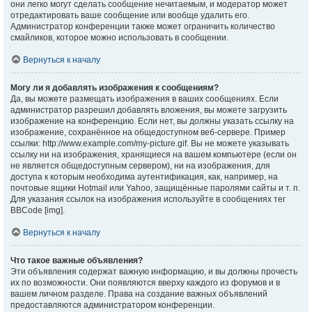
они легко могут сделать сообщение нечитаемым, и модератор может
отредактировать ваше сообщение или вообще удалить его.
Администратор конференции также может ограничить количество
смайликов, которое можно использовать в сообщении.
Вернуться к началу
Могу ли я добавлять изображения к сообщениям?
Да, вы можете размещать изображения в ваших сообщениях. Если
администратор разрешил добавлять вложения, вы можете загрузить
изображение на конференцию. Если нет, вы должны указать ссылку на
изображение, сохранённое на общедоступном веб-сервере. Пример
ссылки: http://www.example.com/my-picture.gif. Вы не можете указывать
ссылку ни на изображения, хранящиеся на вашем компьютере (если он
не является общедоступным сервером), ни на изображения, для
доступа к которым необходима аутентификация, как, например, на
почтовые ящики Hotmail или Yahoo, защищённые паролями сайты и т. п.
Для указания ссылок на изображения используйте в сообщениях тег
BBCode [img].
Вернуться к началу
Что такое важные объявления?
Эти объявления содержат важную информацию, и вы должны прочесть
их по возможности. Они появляются вверху каждого из форумов и в
вашем личном разделе. Права на создание важных объявлений
предоставляются администратором конференции.