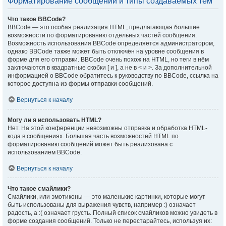
Форматирование сообщений и типы создаваемых тем
Что такое BBCode?
BBCode — это особая реализация HTML, предлагающая большие
возможности по форматированию отдельных частей сообщения.
Возможность использования BBCode определяется администратором,
однако BBCode также может быть отключён на уровне сообщения в
форме для его отправки. BBCode очень похож на HTML, но теги в нём
заключаются в квадратные скобки [ и ], а не в < и >. За дополнительной
информацией о BBCode обратитесь к руководству по BBCode, ссылка на
которое доступна из формы отправки сообщений.
Вернуться к началу
Могу ли я использовать HTML?
Нет. На этой конференции невозможны отправка и обработка HTML-
кода в сообщениях. Большая часть возможностей HTML по
форматированию сообщений может быть реализована с
использованием BBCode.
Вернуться к началу
Что такое смайлики?
Смайлики, или эмотиконы — это маленькие картинки, которые могут
быть использованы для выражения чувств, например :) означает
радость, а :( означает грусть. Полный список смайликов можно увидеть в
форме создания сообщений. Только не перестарайтесь, используя их: