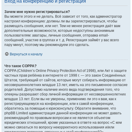
Вход на конференцию и регистрация
Зачем мне нужно регистрироваться?
Вы можете этого и не делать. Всё зависит от того, как администратор
настроил конференцию: должны ли вы зарегистрироваться, чтобы
размещать сообщения, или нет. Тем не менее регистрация даёт вам
дополнительные возможности, которые недоступны анонимным
пользователям: аватары, личные сообщения, отправка email-
сообщений, участие в группах и т. д. Регистрация займёт у вас всего
пару минут, поэтому мы рекомендуем это сделать.
Вернуться к началу
Что такое COPPA?
COPPA (Children’s Online Privacy Protection Act of 1998), или Акт о защите
частных прав ребёнка в интернете от 1998 г. — это закон Соединённых
Штатов, требующий от сайтов, которые могут собирать информацию от
несовершеннолетних младше 13 лет, иметь на это письменное согласие
родителей. Допустимо наличие иного вида подтверждения того, что
опекуны разрешают сбор личной информации от несовершеннолетних
младше 13 лет. Если вы не уверены, применимо ли это к вам, как к
регистрирующемуся на конференции, или к самой конференции,
обратитесь за помощью к юрисконсульту. Обратите внимание, что
phpBB Limited администрация данной конференции не может давать
рекомендаций по правовым вопросам и не является объектом
юридических отношений, кроме указанных в ответе на вопрос «С кем
можно связаться по вопросу некорректного использования и/или