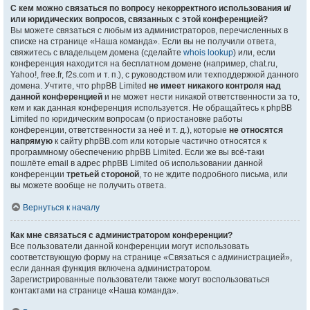
С кем можно связаться по вопросу некорректного использования и/
или юридических вопросов, связанных с этой конференцией?
Вы можете связаться с любым из администраторов, перечисленных в
списке на странице «Наша команда». Если вы не получили ответа,
свяжитесь с владельцем домена (сделайте
whois lookup
) или, если
конференция находится на бесплатном домене (например, chat.ru,
Yahoo!, free.fr, f2s.com и т. п.), с руководством или техподдержкой данного
домена. Учтите, что phpBB Limited
не имеет никакого контроля над
данной конференцией
и не может нести никакой ответственности за то,
кем и как данная конференция используется. Не обращайтесь к phpBB
Limited по юридическим вопросам (о приостановке работы
конференции, ответственности за неё и т. д.), которые
не относятся
напрямую
к сайту phpBB.com или которые частично относятся к
программному обеспечению phpBB Limited. Если же вы всё-таки
пошлёте email в адрес phpBB Limited об использовании данной
конференции
третьей стороной
, то не ждите подробного письма, или
вы можете вообще не получить ответа.
Вернуться к началу
Как мне связаться с администратором конференции?
Все пользователи данной конференции могут использовать
соответствующую форму на странице «Связаться с администрацией»,
если данная функция включена администратором.
Зарегистрированные пользователи также могут воспользоваться
контактами на странице «Наша команда».