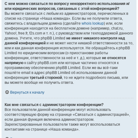
С кем можно связаться по вопросу некорректного использования и/
или юридических вопросов, связанных с этой конференцией?
Вы можете связаться с любым из администраторов, перечисленных в
списке на странице «Наша команда». Если вы не получили ответа,
свяжитесь с владельцем домена (сделайте
whois lookup
) или, если
конференция находится на бесплатном домене (например, chat.ru,
Yahoo!, free.fr, f2s.com и т. п.), с руководством или техподдержкой данного
домена. Учтите, что phpBB Limited
не имеет никакого контроля над
данной конференцией
и не может нести никакой ответственности за то,
кем и как данная конференция используется. Не обращайтесь к phpBB
Limited по юридическим вопросам (о приостановке работы
конференции, ответственности за неё и т. д.), которые
не относятся
напрямую
к сайту phpBB.com или которые частично относятся к
программному обеспечению phpBB Limited. Если же вы всё-таки
пошлёте email в адрес phpBB Limited об использовании данной
конференции
третьей стороной
, то не ждите подробного письма, или
вы можете вообще не получить ответа.
Вернуться к началу
Как мне связаться с администратором конференции?
Все пользователи данной конференции могут использовать
соответствующую форму на странице «Связаться с администрацией»,
если данная функция включена администратором.
Зарегистрированные пользователи также могут воспользоваться
контактами на странице «Наша команда».