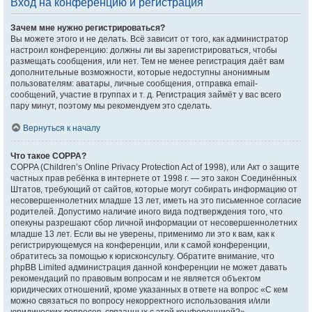
Вход на конференцию и регистрация
Зачем мне нужно регистрироваться?
Вы можете этого и не делать. Всё зависит от того, как администратор
настроил конференцию: должны ли вы зарегистрироваться, чтобы
размещать сообщения, или нет. Тем не менее регистрация даёт вам
дополнительные возможности, которые недоступны анонимным
пользователям: аватары, личные сообщения, отправка email-
сообщений, участие в группах и т. д. Регистрация займёт у вас всего
пару минут, поэтому мы рекомендуем это сделать.
Вернуться к началу
Что такое COPPA?
COPPA (Children’s Online Privacy Protection Act of 1998), или Акт о защите
частных прав ребёнка в интернете от 1998 г. — это закон Соединённых
Штатов, требующий от сайтов, которые могут собирать информацию от
несовершеннолетних младше 13 лет, иметь на это письменное согласие
родителей. Допустимо наличие иного вида подтверждения того, что
опекуны разрешают сбор личной информации от несовершеннолетних
младше 13 лет. Если вы не уверены, применимо ли это к вам, как к
регистрирующемуся на конференции, или к самой конференции,
обратитесь за помощью к юрисконсульту. Обратите внимание, что
phpBB Limited администрация данной конференции не может давать
рекомендаций по правовым вопросам и не является объектом
юридических отношений, кроме указанных в ответе на вопрос «С кем
можно связаться по вопросу некорректного использования и/или