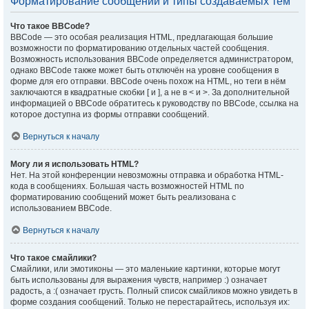
Форматирование сообщений и типы создаваемых тем
Что такое BBCode?
BBCode — это особая реализация HTML, предлагающая большие
возможности по форматированию отдельных частей сообщения.
Возможность использования BBCode определяется администратором,
однако BBCode также может быть отключён на уровне сообщения в
форме для его отправки. BBCode очень похож на HTML, но теги в нём
заключаются в квадратные скобки [ и ], а не в < и >. За дополнительной
информацией о BBCode обратитесь к руководству по BBCode, ссылка на
которое доступна из формы отправки сообщений.
Вернуться к началу
Могу ли я использовать HTML?
Нет. На этой конференции невозможны отправка и обработка HTML-
кода в сообщениях. Большая часть возможностей HTML по
форматированию сообщений может быть реализована с
использованием BBCode.
Вернуться к началу
Что такое смайлики?
Смайлики, или эмотиконы — это маленькие картинки, которые могут
быть использованы для выражения чувств, например :) означает
радость, а :( означает грусть. Полный список смайликов можно увидеть в
форме создания сообщений. Только не перестарайтесь, используя их: