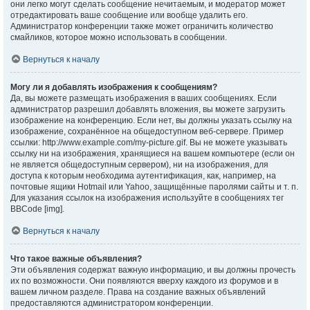
они легко могут сделать сообщение нечитаемым, и модератор может
отредактировать ваше сообщение или вообще удалить его.
Администратор конференции также может ограничить количество
смайликов, которое можно использовать в сообщении.
Вернуться к началу
Могу ли я добавлять изображения к сообщениям?
Да, вы можете размещать изображения в ваших сообщениях. Если
администратор разрешил добавлять вложения, вы можете загрузить
изображение на конференцию. Если нет, вы должны указать ссылку на
изображение, сохранённое на общедоступном веб-сервере. Пример
ссылки: http://www.example.com/my-picture.gif. Вы не можете указывать
ссылку ни на изображения, хранящиеся на вашем компьютере (если он
не является общедоступным сервером), ни на изображения, для
доступа к которым необходима аутентификация, как, например, на
почтовые ящики Hotmail или Yahoo, защищённые паролями сайты и т. п.
Для указания ссылок на изображения используйте в сообщениях тег
BBCode [img].
Вернуться к началу
Что такое важные объявления?
Эти объявления содержат важную информацию, и вы должны прочесть
их по возможности. Они появляются вверху каждого из форумов и в
вашем личном разделе. Права на создание важных объявлений
предоставляются администратором конференции.